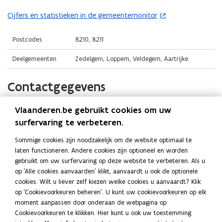
t
i
o
i
n
Cijfers en statistieken in de gemeentemonitor
(
p
n
n
o
e
n
i
p
Postcodes
8210, 8211
n
i
e
e
t
Deelgemeenten
Zedelgem, Loppem, Veldegem, Aartrijke
e
u
n
i
u
w
t
n
Contactgegevens
w
v
i
n
v
e
n
i
e
n
Vlaanderen.be gebruikt cookies om uw
Gemeente Zedelgem
n
e
n
s
surfervaring te verbeteren.
i
u
s
t
Website
e
w
Sommige cookies zijn noodzakelijk om de website optimaal te
t
e
o
www.zedelgem.be
u
v
laten functioneren. Andere cookies zijn optioneel en worden
e
p
r
w
e
gebruikt om uw surfervaring op deze website te verbeteren. Als u
E-mail
e
r
)
v
op 'Alle cookies aanvaarden' klikt, aanvaardt u ook de optionele
n
n
info@zedelgem.be
)
e
cookies. Wilt u liever zelf kiezen welke cookies u aanvaardt? Klik
s
t
op 'Cookievoorkeuren beheren'. U kunt uw cookievoorkeuren op elk
n
Telefoon
t
i
moment aanpassen door onderaan de webpagina op
s
050 28 83 30
n
e
Cookievoorkeuren te klikken. Hier kunt u ook uw toestemming
t
n
r