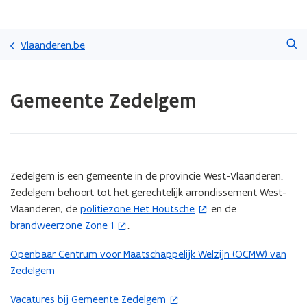
Overslaan
Zoeken
en
Vlaanderen.be
naar
de
Gedaan
inhoud
Gemeente Zedelgem
met
gaan
laden.
U
bevindt
zich
op:
(Scroll
(Scroll
Zedelgem is een gemeente in de provincie West-Vlaanderen.
Gemeente
links)
rechts)
Zedelgem behoort tot het gerechtelijk arrondissement West-
Zedelgem
Vlaanderen, de
politiezone Het Houtsche
en de
(
brandweerzone Zone 1
.
(
o
o
p
Openbaar Centrum voor Maatschappelijk Welzijn (OCMW) van
p
e
Zedelgem
e
n
n
t
Vacatures bij Gemeente Zedelgem
(