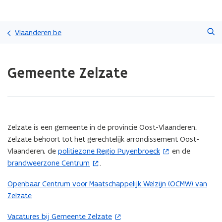
Overslaan
Zoeken
en
Vlaanderen.be
naar
de
Gedaan
inhoud
Gemeente Zelzate
met
gaan
laden.
U
bevindt
zich
op:
(Scroll
(Scroll
Zelzate is een gemeente in de provincie Oost-Vlaanderen.
Gemeente
links)
rechts)
Zelzate behoort tot het gerechtelijk arrondissement Oost-
Zelzate
Vlaanderen, de
politiezone Regio Puyenbroeck
en de
(
brandweerzone Centrum
.
(
o
o
p
Openbaar Centrum voor Maatschappelijk Welzijn (OCMW) van
p
e
Zelzate
e
n
n
t
Vacatures bij Gemeente Zelzate
(