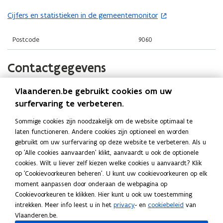
t
i
o
i
n
Cijfers en statistieken in de gemeentemonitor
(
p
n
n
o
e
n
i
p
Postcode
9060
n
i
e
e
t
e
u
n
Contactgegevens
i
u
w
t
n
w
v
i
n
Vlaanderen.be gebruikt cookies om uw
Gemeente Zelzate
v
e
n
i
surfervaring te verbeteren.
e
n
n
Website
e
n
s
Sommige cookies zijn noodzakelijk om de website optimaal te
i
u
o
www.zelzate.be
s
laten functioneren. Andere cookies zijn optioneel en worden
t
e
p
w
gebruikt om uw surfervaring op deze website te verbeteren. Als u
t
e
E-mail
u
e
v
op 'Alle cookies aanvaarden' klikt, aanvaardt u ook de optionele
e
r
n
onthaal@zelzate.be
w
e
cookies. Wilt u liever zelf kiezen welke cookies u aanvaardt? Klik
r
t
)
v
n
op 'Cookievoorkeuren beheren'. U kunt uw cookievoorkeuren op elk
Telefoon
i
)
e
moment aanpassen door onderaan de webpagina op
s
09 353 42 00
n
n
Cookievoorkeuren te klikken. Hier kunt u ook uw toestemming
t
n
intrekken. Meer info leest u in het
privacy
- en
cookiebeleid
van
Adres
s
e
i
Vlaanderen.be.
t
Gemeente Zelzate
e
r