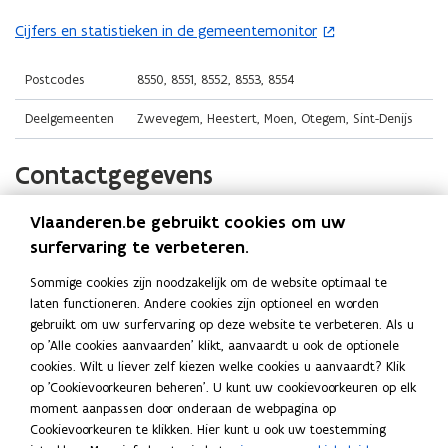
i
i
o
n
n
Cijfers en statistieken in de gemeentemonitor
(
p
n
n
o
e
i
i
p
Postcodes
8550, 8551, 8552, 8553, 8554
n
e
e
e
t
Deelgemeenten
Zwevegem, Heestert, Moen, Otegem, Sint-Denijs
u
u
n
i
w
w
t
n
Contactgegevens
v
v
i
n
e
e
n
i
n
n
Vlaanderen.be gebruikt cookies om uw
Gemeente Zwevegem
n
e
s
s
surfervaring te verbeteren.
i
u
t
t
Website
e
w
Sommige cookies zijn noodzakelijk om de website optimaal te
e
e
o
www.zwevegem.be
u
v
laten functioneren. Andere cookies zijn optioneel en worden
p
r
r
w
e
gebruikt om uw surfervaring op deze website te verbeteren. Als u
E-mail
e
)
)
v
op 'Alle cookies aanvaarden' klikt, aanvaardt u ook de optionele
n
n
info@zwevegem.be
e
cookies. Wilt u liever zelf kiezen welke cookies u aanvaardt? Klik
s
t
op 'Cookievoorkeuren beheren'. U kunt uw cookievoorkeuren op elk
n
Telefoon
t
i
moment aanpassen door onderaan de webpagina op
s
056 76 55 67
n
e
Cookievoorkeuren te klikken. Hier kunt u ook uw toestemming
t
n
r