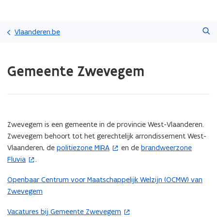
Overslaan
Zoeken
en
Vlaanderen.be
naar
de
Gedaan
inhoud
Gemeente Zwevegem
met
gaan
laden.
U
bevindt
zich
op:
(Scroll
(Scroll
Zwevegem is een gemeente in de provincie West-Vlaanderen.
Gemeente
links)
rechts)
Zwevegem behoort tot het gerechtelijk arrondissement West-
Zwevegem
Vlaanderen, de
politiezone MIRA
en de
brandweerzone
(
(
Fluvia
.
o
o
p
p
Openbaar Centrum voor Maatschappelijk Welzijn (OCMW) van
e
e
Zwevegem
n
n
t
t
Vacatures bij Gemeente Zwevegem
(