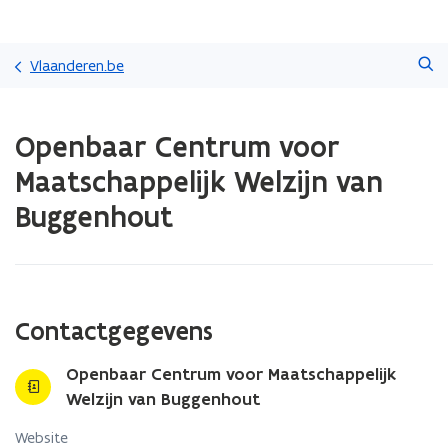
Overslaan
Zoeken
en
Vlaanderen.be
naar
de
Gedaan
inhoud
Openbaar Centrum voor
met
gaan
laden.
Maatschappelijk Welzijn van
U
bevindt
Buggenhout
zich
op:
Openbaar
Centrum
voor
Contactgegevens
Maatschappelijk
Welzijn
van
Openbaar Centrum voor Maatschappelijk
Buggenhout
Welzijn van Buggenhout
Website