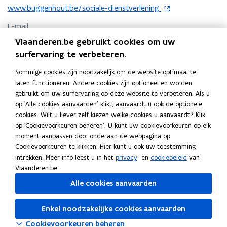
o
www.buggenhout.be/sociale-dienstverlening
p
E-mail
e
n
socialedienst@ocmwbuggenhout.be
Vlaanderen.be gebruikt cookies om uw
t
surfervaring te verbeteren.
Telefoon
i
052 33 95 11
n
Sommige cookies zijn noodzakelijk om de website optimaal te
n
laten functioneren. Andere cookies zijn optioneel en worden
Adres
i
gebruikt om uw surfervaring op deze website te verbeteren. Als u
Openbaar Centrum voor Maatschappelijk Welzijn van
e
op 'Alle cookies aanvaarden' klikt, aanvaardt u ook de optionele
Buggenhout
u
cookies. Wilt u liever zelf kiezen welke cookies u aanvaardt? Klik
w
op 'Cookievoorkeuren beheren'. U kunt uw cookievoorkeuren op elk
Nieuwstraat 2, 9255 Buggenhout, België
v
moment aanpassen door onderaan de webpagina op
o
Routeplanner
e
Cookievoorkeuren te klikken. Hier kunt u ook uw toestemming
p
n
intrekken. Meer info leest u in het
privacy
- en
cookiebeleid
van
e
Openbaar Centrum voor Maatschappelijk Welzijn van
s
Vlaanderen.be.
n
Buggenhout
t
t
Alle cookies aanvaarden
e
Groenlaan 1, 9255 Buggenhout, België
i
o
r
Routeplanner
n
Enkel noodzakelijke cookies aanvaarden
p
n
e
Cookievoorkeuren beheren
i