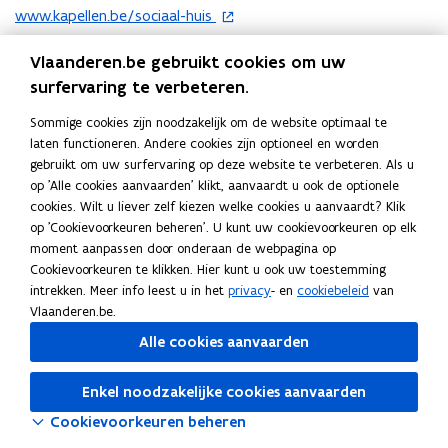
o
www.kapellen.be/sociaal-huis
p
E-mail
e
Vlaanderen.be gebruikt cookies om uw
n
welzijn@kapellen.be
surfervaring te verbeteren.
t
Telefoon
i
Sommige cookies zijn noodzakelijk om de website optimaal te
03 670 29 00
n
laten functioneren. Andere cookies zijn optioneel en worden
n
gebruikt om uw surfervaring op deze website te verbeteren. Als u
Adres
i
op 'Alle cookies aanvaarden' klikt, aanvaardt u ook de optionele
Openbaar Centrum voor Maatschappelijk Welzijn van
e
cookies. Wilt u liever zelf kiezen welke cookies u aanvaardt? Klik
Kapellen
u
op 'Cookievoorkeuren beheren'. U kunt uw cookievoorkeuren op elk
w
moment aanpassen door onderaan de webpagina op
Bruggeske 1, 2950 Kapellen, België
v
Cookievoorkeuren te klikken. Hier kunt u ook uw toestemming
o
Routeplanner
e
intrekken. Meer info leest u in het
privacy
- en
cookiebeleid
van
p
n
Vlaanderen.be.
e
s
n
Alle cookies aanvaarden
t
t
e
i
Enkel noodzakelijke cookies aanvaarden
r
n
Cookievoorkeuren beheren
n
i