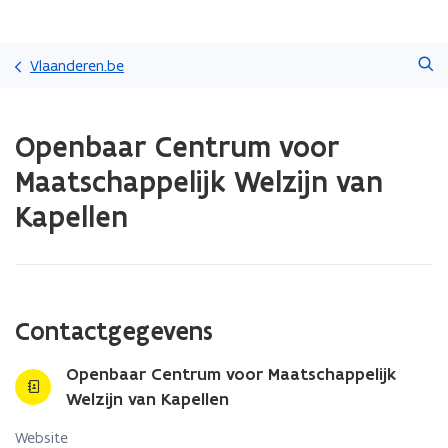
Overslaan
Zoeken
en
Vlaanderen.be
naar
de
Gedaan
inhoud
Openbaar Centrum voor
met
gaan
laden.
Maatschappelijk Welzijn van
U
bevindt
Kapellen
zich
op:
Openbaar
Centrum
voor
Contactgegevens
Maatschappelijk
Welzijn
van
Openbaar Centrum voor Maatschappelijk
Kapellen
Welzijn van Kapellen
Website