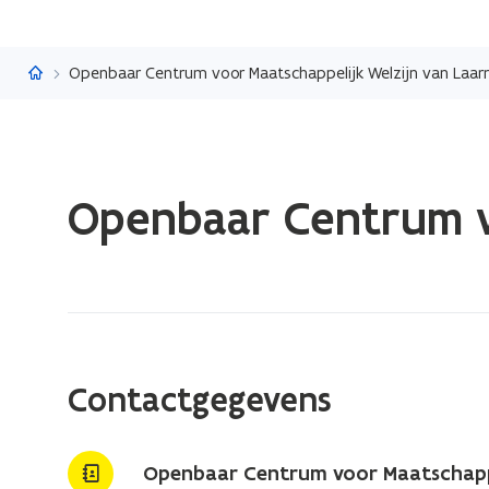
Vlaanderen.be
Openbaar Centrum voor Maatschappelijk Welzijn van Laar
Gedaan
Openbaar Centrum v
met
laden.
U
bevindt
zich
op:
Openbaar
Contactgegevens
Centrum
voor
Maatschappelijk
Openbaar Centrum voor Maatschappe