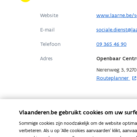
Welzijn
van
o
Website
www.laarne.be/so
Laarne
p
E-mail
sociale.dienst@la
e
n
Telefoon
09 365 46 90
t
i
Adres
Openbaar Centru
n
Nerenweg 3, 9270
n
o
Routeplanner
i
p
e
e
u
n
w
t
Vlaanderen.be gebruikt cookies om uw surfe
v
i
e
Sommige cookies zijn noodzakelijk om de website optimaal
n
n
verbeteren. Als u op 'Alle cookies aanvaarden' klikt, aanva
n