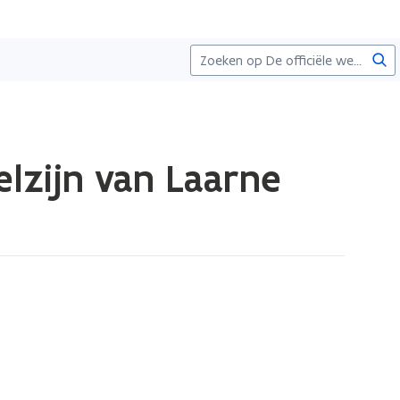
Zoe
lzijn van Laarne