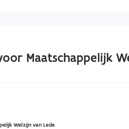
Overslaan
en
naar
de
inhoud
gaan
oor Maatschappelijk We
lijk Welzijn van Lede