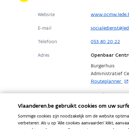
Welzijn
van
o
Website
www.ocmw.lede.
Lede
p
E-mail
socialedienst@led
e
n
Telefoon
053 80 20 22
t
i
Adres
Openbaar Centru
n
Burgerhuis
n
Administratief Ce
i
o
Routeplanner
e
p
u
Openbaar Centru
e
w
n
Vlaanderen.be gebruikt cookies om uw surfe
Markt 1, 9340 Led
v
t
o
Routeplanner
e
Sommige cookies zijn noodzakelijk om de website optimaal
i
p
n
verbeteren. Als u op 'Alle cookies aanvaarden' klikt, aanva
n
e