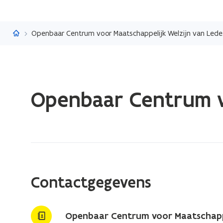
Vlaanderen.be
Openbaar Centrum voor Maatschappelijk Welzijn van Lede
Gedaan
Openbaar Centrum v
met
laden.
U
bevindt
zich
op:
Openbaar
Contactgegevens
Centrum
voor
Maatschappelijk
Openbaar Centrum voor Maatschappe