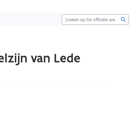
Zoe
lzijn van Lede