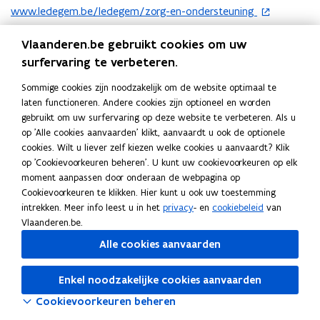
o
www.ledegem.be/ledegem/zorg-en-ondersteuning
p
E-mail
e
Vlaanderen.be gebruikt cookies om uw
n
socialezaken@ledegem.be
surfervaring te verbeteren.
t
Telefoon
i
Sommige cookies zijn noodzakelijk om de website optimaal te
056 89 48 20
n
laten functioneren. Andere cookies zijn optioneel en worden
n
gebruikt om uw surfervaring op deze website te verbeteren. Als u
Adres
i
op 'Alle cookies aanvaarden' klikt, aanvaardt u ook de optionele
Openbaar Centrum voor Maatschappelijk Welzijn van
e
cookies. Wilt u liever zelf kiezen welke cookies u aanvaardt? Klik
Ledegem
u
op 'Cookievoorkeuren beheren'. U kunt uw cookievoorkeuren op elk
w
moment aanpassen door onderaan de webpagina op
Rollegemstraat 130, 8880 Ledegem, België
v
Cookievoorkeuren te klikken. Hier kunt u ook uw toestemming
o
Routeplanner
e
intrekken. Meer info leest u in het
privacy
- en
cookiebeleid
van
p
n
Vlaanderen.be.
e
s
n
Alle cookies aanvaarden
t
t
e
i
Enkel noodzakelijke cookies aanvaarden
r
n
Cookievoorkeuren beheren
n
i