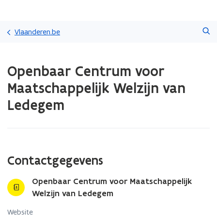
Overslaan
Zoeken
en
Vlaanderen.be
naar
de
Gedaan
inhoud
Openbaar Centrum voor
met
gaan
laden.
Maatschappelijk Welzijn van
U
bevindt
Ledegem
zich
op:
Openbaar
Centrum
voor
Contactgegevens
Maatschappelijk
Welzijn
van
Openbaar Centrum voor Maatschappelijk
Ledegem
Welzijn van Ledegem
Website