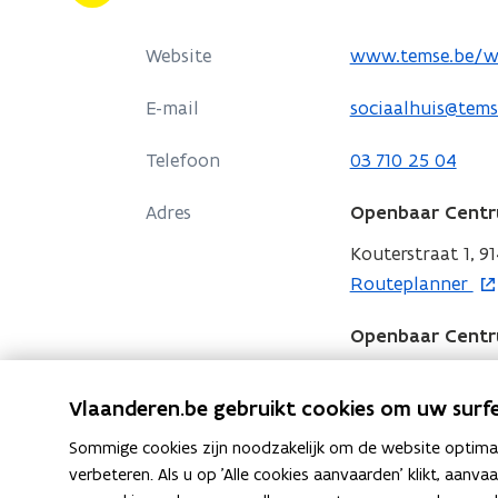
Welzijn
van
o
Website
www.temse.be/we
Temse
p
E-mail
sociaalhuis@tems
e
n
Telefoon
03 710 25 04
t
i
Adres
Openbaar Centru
n
Kouterstraat 1, 9
n
o
Routeplanner
i
p
e
Openbaar Centru
e
u
n
Frans Boelplein 1
w
t
o
Vlaanderen.be gebruikt cookies om uw surfe
Routeplanner
v
i
p
e
Sommige cookies zijn noodzakelijk om de website optimaal
n
e
n
verbeteren. Als u op 'Alle cookies aanvaarden' klikt, aanva
n
n