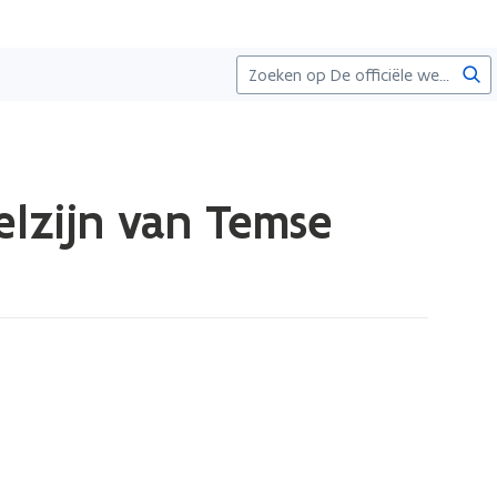
Zoe
lzijn van Temse