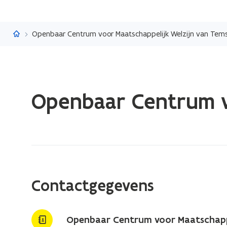
Vlaanderen.be
Openbaar Centrum voor Maatschappelijk Welzijn van Tem
Gedaan
Openbaar Centrum v
met
laden.
U
bevindt
zich
op:
Openbaar
Contactgegevens
Centrum
voor
Maatschappelijk
Openbaar Centrum voor Maatschappe