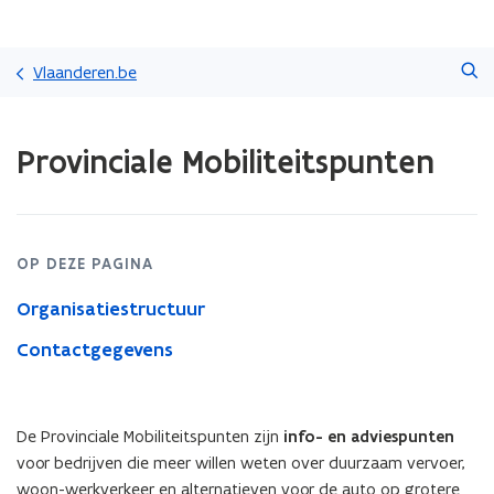
Overslaan
Zoeken
en
Vlaanderen.be
naar
de
Gedaan
inhoud
Provinciale Mobiliteitspunten
met
gaan
laden.
U
bevindt
zich
OP DEZE PAGINA
op:
Provinciale
Organisatiestructuur
Mobiliteitspunten
Contactgegevens
De Provinciale Mobiliteitspunten zijn
info- en adviespunten
voor bedrijven die meer willen weten over duurzaam vervoer,
woon-werkverkeer en alternatieven voor de auto op grotere