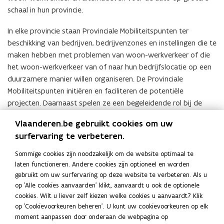
schaal in hun provincie.
In elke provincie staan Provinciale Mobiliteitspunten ter
beschikking van bedrijven, bedrijvenzones en instellingen die te
maken hebben met problemen van woon-werkverkeer of die
het woon-werkverkeer van of naar hun bedrijfslocatie op een
duurzamere manier willen organiseren. De Provinciale
Mobiliteitspunten initiëren en faciliteren de potentiële
projecten. Daarnaast spelen ze een begeleidende rol bij de
coördinatie, de uitwerking, de uitvoering en de opvolging van
Vlaanderen.be gebruikt cookies om uw
de projecten.
surfervaring te verbeteren.
Organisatiestructuur
Sommige cookies zijn noodzakelijk om de website optimaal te
Provinciaal Mobiliteitspunt Antwerpen
laten functioneren. Andere cookies zijn optioneel en worden
Provinciaal Mobiliteitspunt Limburg
gebruikt om uw surfervaring op deze website te verbeteren. Als u
Provinciaal Mobiliteitspunt Oost-Vlaanderen
op 'Alle cookies aanvaarden' klikt, aanvaardt u ook de optionele
Provinciaal Mobiliteitspunt Vlaams-Brabant
cookies. Wilt u liever zelf kiezen welke cookies u aanvaardt? Klik
Provinciaal Mobiliteitspunt West-Vlaanderen
op 'Cookievoorkeuren beheren'. U kunt uw cookievoorkeuren op elk
Contactgegevens
moment aanpassen door onderaan de webpagina op