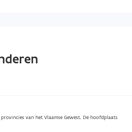
Overslaan
en
naar
de
inhoud
gaan
anderen
f provincies van het Vlaamse Gewest. De hoofdplaats