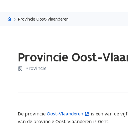
Vlaanderen.be
Provincie Oost-Vlaanderen
Gedaan
Provincie Oost-Vla
met
laden.
Provincie
U
bevindt
zich
op:
Provincie
Oost-
De provincie
Oost-Vlaanderen
is een van de vij
(
Vlaanderen
van de provincie Oost-Vlaanderen is Gent.
o