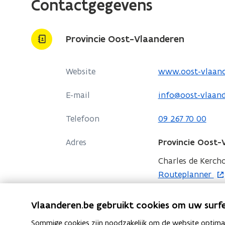
Contactgegevens
p
e
n
Provincie Oost-Vlaanderen
t
i
n
o
Website
www.oost-vlaan
n
p
E-mail
info@oost-vlaand
i
e
e
n
Telefoon
09 267 70 00
u
t
w
i
Adres
Provincie Oost-
v
n
Charles de Kercho
e
n
o
Routeplanner
n
i
p
s
e
Contactpersonen
e
Vlaanderen.be gebruikt cookies om uw surfe
t
u
n
e
w
Sommige cookies zijn noodzakelijk om de website optimaal