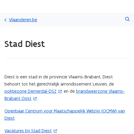
Overslaan
Zoeken
en
Vlaanderen.be
naar
de
Gedaan
inhoud
Stad Diest
met
gaan
laden.
U
bevindt
zich
op:
(Scroll
(Scroll
Diest is een stad in de provincie Vlaams-Brabant. Diest
Stad
links)
rechts)
behoort tot het gerechtelijk arrondissement Leuven, de
Diest
politiezone Demerdal-DSZ
en de
brandweerzone Vlaams-
(
(
Brabant Oost
.
o
o
p
p
Openbaar Centrum voor Maatschappelijk Welzijn (OCMW) van
e
e
Diest
n
n
t
t
Vacatures bij Stad Diest
(