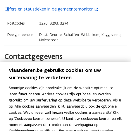
i
i
o
n
n
Cijfers en statistieken in de gemeentemonitor
(
p
n
n
o
e
i
i
p
Postcodes
3290, 3293, 3294
n
e
e
e
t
Deelgemeenten
Diest, Deurne, Schaffen, Webbekom, Kaggevinne,
u
u
n
i
Molenstede
w
w
t
n
v
v
i
n
Contactgegevens
e
e
n
i
n
n
n
e
Vlaanderen.be gebruikt cookies om uw
Stad Diest
s
s
i
u
surfervaring te verbeteren.
t
t
e
w
Website
e
e
u
v
Sommige cookies zijn noodzakelijk om de website optimaal te
o
www.diest.be
r
r
w
laten functioneren. Andere cookies zijn optioneel en worden
e
p
)
)
v
gebruikt om uw surfervaring op deze website te verbeteren. Als u
E-mail
n
e
op 'Alle cookies aanvaarden' klikt, aanvaardt u ook de optionele
e
s
n
info@diest.be
cookies. Wilt u liever zelf kiezen welke cookies u aanvaardt? Klik
n
t
t
op 'Cookievoorkeuren beheren'. U kunt uw cookievoorkeuren op elk
Telefoon
s
i
e
moment aanpassen door onderaan de webpagina op
013 31 21 21
n
t
r
Cookievoorkeuren te klikken. Hier kunt u ook uw toestemming