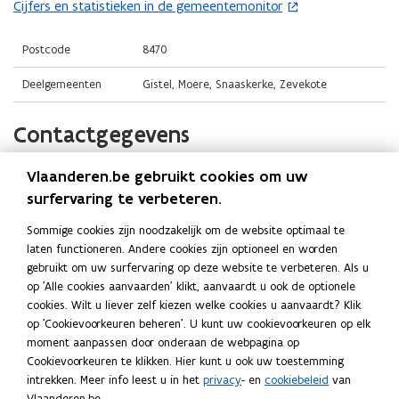
i
i
Cijfers en statistieken in de gemeentemonitor
(
p
n
n
o
e
n
n
p
Postcode
8470
n
i
i
e
t
Deelgemeenten
Gistel, Moere, Snaaskerke, Zevekote
e
e
n
i
u
u
t
n
Contactgegevens
w
w
i
n
v
v
n
i
e
e
Vlaanderen.be gebruikt cookies om uw
Stad Gistel
n
e
n
n
surfervaring te verbeteren.
i
u
s
s
Website
e
w
Sommige cookies zijn noodzakelijk om de website optimaal te
t
t
o
www.gistel.be
u
v
laten functioneren. Andere cookies zijn optioneel en worden
p
e
e
w
e
gebruikt om uw surfervaring op deze website te verbeteren. Als u
E-mail
e
r
r
v
op 'Alle cookies aanvaarden' klikt, aanvaardt u ook de optionele
n
n
info@gistel.be
)
)
e
cookies. Wilt u liever zelf kiezen welke cookies u aanvaardt? Klik
s
t
op 'Cookievoorkeuren beheren'. U kunt uw cookievoorkeuren op elk
n
Telefoon
t
i
moment aanpassen door onderaan de webpagina op
s
059 27 02 00
n
e
Cookievoorkeuren te klikken. Hier kunt u ook uw toestemming
t
n
r
intrekken. Meer info leest u in het
privacy
- en
cookiebeleid
van
Adres
i
e
)
Vlaanderen.be.