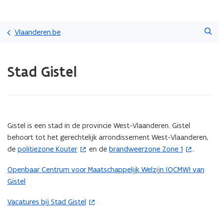
Overslaan
Zoeken
en
Vlaanderen.be
naar
de
Gedaan
inhoud
Stad Gistel
met
gaan
laden.
U
bevindt
zich
op:
(Scroll
(Scroll
Gistel is een stad in de provincie West-Vlaanderen. Gistel
Stad
links)
rechts)
behoort tot het gerechtelijk arrondissement West-Vlaanderen,
Gistel
de
politiezone Kouter
en de
brandweerzone Zone 1
.
(
(
o
o
Openbaar Centrum voor Maatschappelijk Welzijn (OCMW) van
p
p
Gistel
e
e
n
n
Vacatures bij Stad Gistel
(
t
t
o