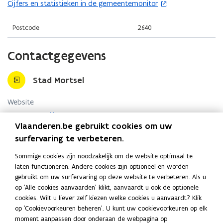
i
n
Cijfers en statistieken in de gemeentemonitor
(
p
n
n
o
e
n
i
p
Postcode
2640
n
i
e
e
t
e
u
n
Contactgegevens
i
u
w
t
n
w
v
i
n
Stad Mortsel
v
e
n
i
e
n
n
Website
e
n
s
i
u
o
www.mortsel.be
s
t
e
p
Vlaanderen.be gebruikt cookies om uw
w
t
e
E-mail
u
e
surfervaring te verbeteren.
v
e
r
n
onthaal@mortsel.be
w
e
t
r
)
Sommige cookies zijn noodzakelijk om de website optimaal te
v
n
Telefoon
i
laten functioneren. Andere cookies zijn optioneel en worden
)
e
s
03 444 17 17
n
gebruikt om uw surfervaring op deze website te verbeteren. Als u
n
t
n
op 'Alle cookies aanvaarden' klikt, aanvaardt u ook de optionele
Adres
s
e
i
cookies. Wilt u liever zelf kiezen welke cookies u aanvaardt? Klik
t
Stad Mortsel
e
op 'Cookievoorkeuren beheren'. U kunt uw cookievoorkeuren op elk
r
e
u
moment aanpassen door onderaan de webpagina op
)