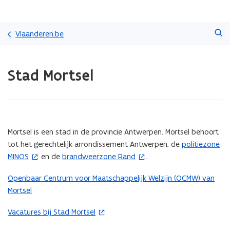
Overslaan
Zoeken
en
Vlaanderen.be
naar
de
Gedaan
inhoud
Stad Mortsel
met
gaan
laden.
U
bevindt
zich
op:
(Scroll
(Scroll
Mortsel is een stad in de provincie Antwerpen. Mortsel behoort
Stad
links)
rechts)
tot het gerechtelijk arrondissement Antwerpen, de
politiezone
(
Mortsel
MINOS
en de
brandweerzone Rand
.
(
o
o
p
Openbaar Centrum voor Maatschappelijk Welzijn (OCMW) van
p
e
Mortsel
e
n
n
t
Vacatures bij Stad Mortsel
(
t
i
o