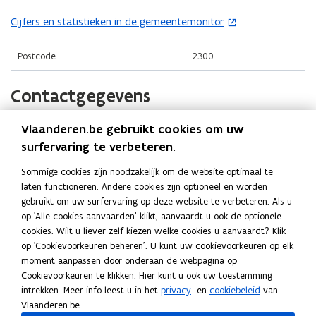
i
i
o
n
n
Cijfers en statistieken in de gemeentemonitor
(
p
n
n
o
e
i
i
p
Postcode
2300
n
e
e
e
t
u
u
n
Contactgegevens
i
w
w
t
n
v
v
i
n
Vlaanderen.be gebruikt cookies om uw
Stad Turnhout
e
e
n
i
surfervaring te verbeteren.
n
n
n
Website
e
s
s
Sommige cookies zijn noodzakelijk om de website optimaal te
i
u
o
www.turnhout.be
t
laten functioneren. Andere cookies zijn optioneel en worden
t
e
p
w
gebruikt om uw surfervaring op deze website te verbeteren. Als u
e
e
E-mail
u
e
v
op 'Alle cookies aanvaarden' klikt, aanvaardt u ook de optionele
r
r
n
stad@turnhout.be
w
e
cookies. Wilt u liever zelf kiezen welke cookies u aanvaardt? Klik
)
t
)
v
n
op 'Cookievoorkeuren beheren'. U kunt uw cookievoorkeuren op elk
Telefoon
i
e
moment aanpassen door onderaan de webpagina op
s
014 44 33 11
n
n
Cookievoorkeuren te klikken. Hier kunt u ook uw toestemming
t
n
intrekken. Meer info leest u in het
privacy
- en
cookiebeleid
van
Adres
s
e
i
Vlaanderen.be.
t
Stad Turnhout
e
r