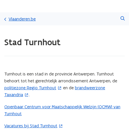
Overslaan
Zoeken
en
Vlaanderen.be
naar
de
Gedaan
inhoud
Stad Turnhout
met
gaan
laden.
U
bevindt
zich
op:
(Scroll
(Scroll
Turnhout is een stad in de provincie Antwerpen. Turnhout
Stad
links)
rechts)
behoort tot het gerechtelijk arrondissement Antwerpen, de
Turnhout
politiezone Regio Turnhout
en de
brandweerzone
(
(
Taxandria
.
o
o
p
p
Openbaar Centrum voor Maatschappelijk Welzijn (OCMW) van
e
e
Turnhout
n
n
t
t
Vacatures bij Stad Turnhout
(