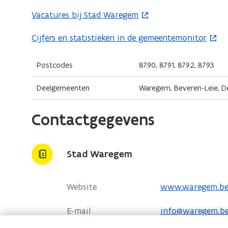
e
Vacatures bij Stad Waregem
(
n
o
Cijfers en statistieken in de gemeentemonitor
(
t
p
o
i
e
p
Postcodes
8790, 8791, 8792, 8793
n
n
e
n
t
Deelgemeenten
Waregem, Beveren-Leie, De
n
i
i
t
e
n
Contactgegevens
i
u
n
n
w
i
n
v
e
Stad Waregem
i
e
u
e
n
w
o
Website
www.waregem.b
u
s
v
p
w
t
e
E-mail
info@waregem.b
e
v
e
n
n