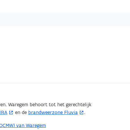
Overslaan
en
naar
de
inhoud
gaan
en. Waregem behoort tot het gerechtelijk
MIRA
en de
brandweerzone Fluvia
.
(
o
 (OCMW) van Waregem
p