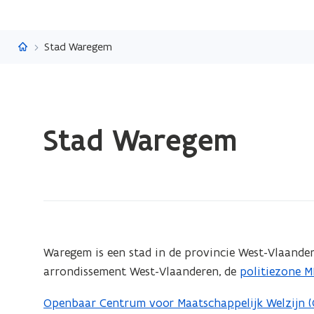
Vlaanderen.be
Stad Waregem
Gedaan
Stad Waregem
met
laden.
U
bevindt
zich
op:
Stad
(Scroll
(Scroll
Waregem is een stad in de provincie West-Vlaander
links)
rechts)
Waregem
arrondissement West-Vlaanderen, de
politiezone 
(
o
Openbaar Centrum voor Maatschappelijk Welzijn
p