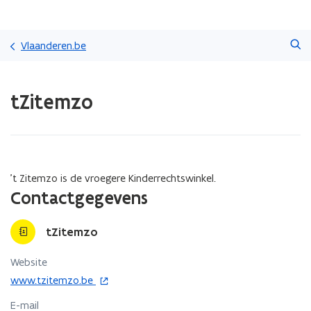
Overslaan
Zoeken
en
Vlaanderen.be
naar
de
Gedaan
inhoud
tZitemzo
met
gaan
laden.
U
bevindt
zich
op:
't Zitemzo is de vroegere Kinderrechtswinkel.
tZitemzo
Contactgegevens
tZitemzo
Website
o
www.tzitemzo.be
p
E-mail
e