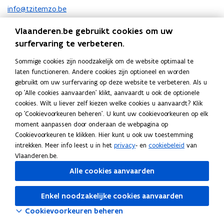
n
info@tzitemzo.be
t
Telefoon
i
Vlaanderen.be gebruikt cookies om uw
09 233 65 65
n
surfervaring te verbeteren.
n
Adres
i
Sommige cookies zijn noodzakelijk om de website optimaal te
tZitemzo
e
laten functioneren. Andere cookies zijn optioneel en worden
u
gebruikt om uw surfervaring op deze website te verbeteren. Als u
Smidsestraat 130, 9000 Gent, België
w
op 'Alle cookies aanvaarden' klikt, aanvaardt u ook de optionele
o
Routeplanner
v
cookies. Wilt u liever zelf kiezen welke cookies u aanvaardt? Klik
p
e
op 'Cookievoorkeuren beheren'. U kunt uw cookievoorkeuren op elk
e
n
moment aanpassen door onderaan de webpagina op
n
s
Cookievoorkeuren te klikken. Hier kunt u ook uw toestemming
t
t
intrekken. Meer info leest u in het
privacy
- en
cookiebeleid
van
i
e
Vlaanderen.be.
n
r
n
Alle cookies aanvaarden
i
e
Enkel noodzakelijke cookies aanvaarden
u
Cookievoorkeuren beheren
w
v