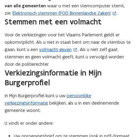
van alle gemeenten
waar u met een stemcomputer stemt,
zie:
Elektronisch stemmen (FOD Binnenlandse Zaken)
.
(
Stemmen met een volmacht
o
p
Voor de verkiezingen voor het Vlaams Parlement geldt er
e
opkomstplicht. Als u niet in staat bent om naar de stembus te
n
gaan, kunt u een
volmacht geven
. Als u niet zelf gaat
(
t
stemmen en geen volmacht geeft, kunt u vervolgd worden
o
i
door de politierechter.
p
n
Verkiezingsinformatie in Mijn
e
n
n
i
Burgerprofiel
t
e
i
u
In Mijn Burgerprofiel kunt u uw
persoonlijke
n
w
verkiezingsinformatie
bekijken, als u in een deelnemende
n
v
gemeente woont.
i
e
U vindt er onder andere:
e
n
u
s
Uw oproepingsbrief om te stemmen (ook in pdf-formaat