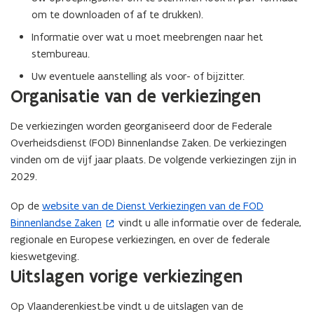
w
t
om te downloaden of af te drukken).
v
e
e
r
Informatie over wat u moet meebrengen naar het
n
)
stembureau.
s
Uw eventuele aanstelling als voor- of bijzitter.
t
Organisatie van de verkiezingen
e
r
De verkiezingen worden georganiseerd door de Federale
)
Overheidsdienst (FOD) Binnenlandse Zaken. De verkiezingen
vinden om de vijf jaar plaats. De volgende verkiezingen zijn in
2029.
Op de
website van de Dienst Verkiezingen van de FOD
(
Binnenlandse Zaken
vindt u alle informatie over de federale,
o
regionale en Europese verkiezingen, en over de federale
p
kieswetgeving.
e
Uitslagen vorige verkiezingen
n
t
Op Vlaanderenkiest.be vindt u de uitslagen van de
i