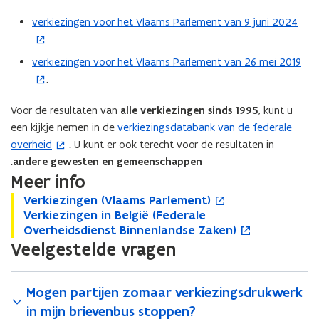
n
verkiezingen voor het Vlaams Parlement van 9 juni 2024
(
n
o
i
p
verkiezingen voor het Vlaams Parlement van 26 mei 2019
e
(
e
u
.
o
n
w
p
t
Voor de resultaten van
alle verkiezingen sinds 1995
, kunt u
v
e
i
een kijkje nemen in de
verkiezingsdatabank van de federale
(
e
n
n
overheid
. U kunt er ook terecht voor de resultaten in
o
n
t
n
.
andere gewesten en gemeenschappen
p
s
i
i
Meer info
e
t
n
e
n
V
e
Verkiezingen (Vlaams Parlement)
n
V
o
u
e
V
t
Verkiezingen in België (Federale
e
p
V
o
r
i
w
r
e
Overheidsdienst Binnenlandse Zaken)
r
e
e
p
i
)
e
k
r
Veelgestelde vragen
k
n
r
e
v
n
u
i
k
i
t
k
n
e
n
w
e
i
e
i
i
t
n
i
v
z
e
z
n
e
i
Mogen partijen zomaar verkiezingsdrukwerk
s
e
e
i
z
i
n
z
n
in mijn brievenbus stoppen?
t
u
n