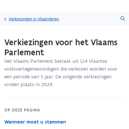
Overslaan
Zoeken
en
Verkiezingen in Vlaanderen
naar
de
Gedaan
inhoud
Verkiezingen voor het Vlaams
met
gaan
laden.
Parlement
U
bevindt
Het Vlaams Parlement bestaat uit 124 Vlaamse
zich
volksvertegenwoordigers die verkozen worden voor
op:
Verkiezingen
een periode van 5 jaar. De volgende verkiezingen
voor
vinden plaats in 2029.
het
Vlaams
Parlement
OP DEZE PAGINA
Wanneer moet u stemmen