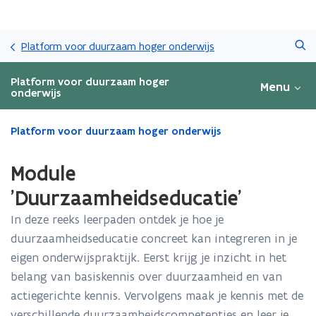
Overslaan
Zoeken
en
Platform voor duurzaam hoger onderwijs
naar
de
Platform voor duurzaam hoger
Menu
inhoud
onderwijs
gaan
Gedaan
Platform voor duurzaam hoger onderwijs
met
laden.
Module
U
bevindt
'Duurzaamheidseducatie'
zich
In deze reeks leerpaden ontdek je hoe je
op:
Module
duurzaamheidseducatie concreet kan integreren in je
'Duurzaamheidseducatie'
eigen onderwijspraktijk. Eerst krijg je inzicht in het
belang van basiskennis over duurzaamheid en van
actiegerichte kennis. Vervolgens maak je kennis met de
verschillende duurzaamheidscompetenties en leer je