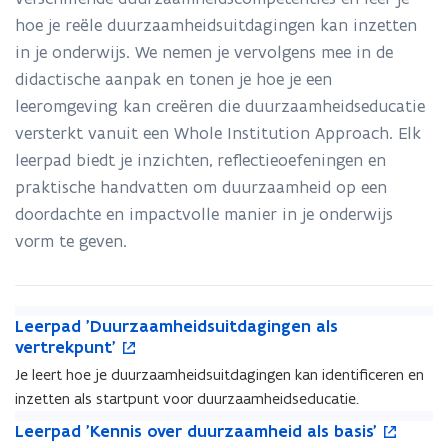
hoe je reële duurzaamheidsuitdagingen kan inzetten
in je onderwijs. We nemen je vervolgens mee in de
didactische aanpak en tonen je hoe je een
leeromgeving kan creëren die duurzaamheidseducatie
versterkt vanuit een Whole Institution Approach. Elk
leerpad biedt je inzichten, reflectieoefeningen en
praktische handvatten om duurzaamheid op een
doordachte en impactvolle manier in je onderwijs
vorm te geven.
L
o
L
Leerpad 'Duurzaamheidsuitdagingen als
e
p
e
vertrekpunt'
e
e
e
Je leert hoe je duurzaamheidsuitdagingen kan identificeren en
r
n
r
inzetten als startpunt voor duurzaamheidseducatie.
p
t
p
a
i
L
o
a
L
Leerpad 'Kennis over duurzaamheid als basis'
d
n
e
p