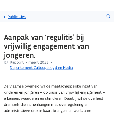
Overslaan
Zoeken
en
Publicaties
naar
de
Gedaan
inhoud
Aanpak van ‘regulitis’ bij
met
gaan
laden.
vrijwillig engagement van
U
bevindt
jongeren.
zich
op:
Rapport
 •
maart 2023
 • 
Aanpak
Departement Cultuur, Jeugd en Media
van
‘regulitis’
bij
De Vlaamse overheid wil de maatschappelijke inzet van 
vrijwillig
kinderen en jongeren – op basis van vrijwillig engagement – 
engagement
erkennen, waarderen en stimuleren. Daarbij wil de overheid 
van
drempels die samenhangen met overregulering en 
jongeren.
administratieve druk in kaart brengen, en werkzame 