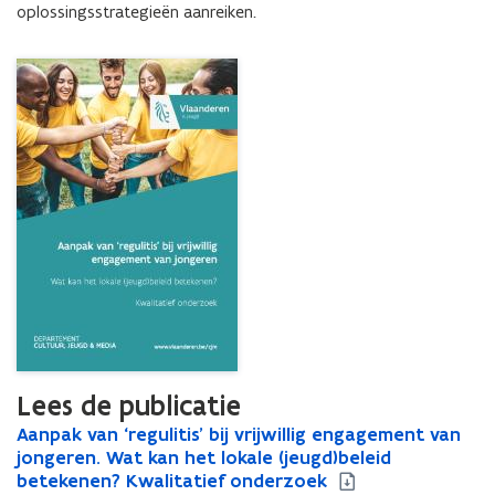
oplossingsstrategieën aanreiken.
Lees de publicatie
A
Aanpak van ‘regulitis’ bij vrijwillig engagement van
A
a
jongeren. Wat kan het lokale (jeugd)beleid
a
n
betekenen? Kwalitatief onderzoek
n