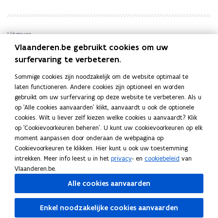
p
p
a
a
k
k
v
v
Uitgever
a
a
Vlaanderen.be gebruikt cookies om uw
Departement Cultuur, Jeugd en Media
n
n
surfervaring te verbeteren.
Publicatiedatum
‘
‘
Maart 2023
r
r
Sommige cookies zijn noodzakelijk om de website optimaal te
Publicatietype
e
e
laten functioneren. Andere cookies zijn optioneel en worden
g
Rapport
g
gebruikt om uw surfervaring op deze website te verbeteren. Als u
u
u
Thema's
op 'Alle cookies aanvaarden' klikt, aanvaardt u ook de optionele
l
l
cookies. Wilt u liever zelf kiezen welke cookies u aanvaardt? Klik
Jeugd
i
i
op 'Cookievoorkeuren beheren'. U kunt uw cookievoorkeuren op elk
Auteur(s)
t
t
moment aanpassen door onderaan de webpagina op
Bert Hauspie, Nele Cox, Hans Vermeersch
i
i
Cookievoorkeuren te klikken. Hier kunt u ook uw toestemming
s
s
intrekken. Meer info leest u in het
privacy
- en
cookiebeleid
van
’
’
Vlaanderen.be.
b
b
Alle cookies aanvaarden
i
i
j
j
Deel deze pagina
v
Enkel noodzakelijke cookies aanvaarden
v
F
L
K