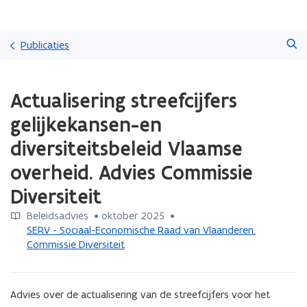
Overslaan
Zoeken
en
Publicaties
naar
de
Gedaan
inhoud
Actualisering streefcijfers
met
gaan
laden.
gelijkekansen-en
U
bevindt
diversiteitsbeleid Vlaamse
zich
overheid. Advies Commissie
op:
Actualisering
Diversiteit
streefcijfers
gelijkekansen-
Beleidsadvies
 •
oktober 2025
 • 
en
SERV - Sociaal-Economische Raad van Vlaanderen.
diversiteitsbeleid
Commissie Diversiteit
Vlaamse
overheid.
Advies
Advies over de actualisering van de streefcijfers voor het 
Commissie