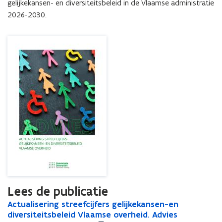
Diversiteit
gelijkekansen- en diversiteitsbeleid in de Vlaamse administratie 
2026-2030.
Lees de publicatie
A
Actualisering streefcijfers gelijkekansen-en
A
c
diversiteitsbeleid Vlaamse overheid. Advies
c