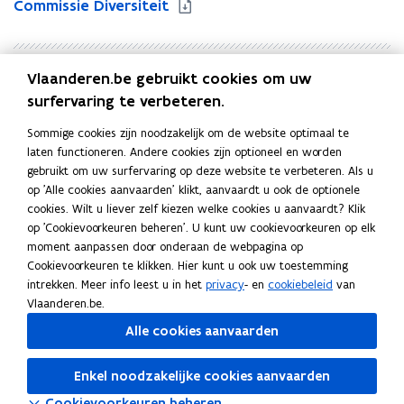
t
Commissie Diversiteit
t
u
u
a
a
l
l
Vlaanderen.be gebruikt cookies om uw
i
i
Uitgever
s
s
surfervaring te verbeteren.
SERV - Sociaal-Economische Raad van Vlaanderen.
e
e
Commissie Diversiteit
Sommige cookies zijn noodzakelijk om de website optimaal te
r
r
Publicatiedatum
laten functioneren. Andere cookies zijn optioneel en worden
i
i
Oktober 2025
gebruikt om uw surfervaring op deze website te verbeteren. Als u
n
n
Publicatietype
op 'Alle cookies aanvaarden' klikt, aanvaardt u ook de optionele
g
g
cookies. Wilt u liever zelf kiezen welke cookies u aanvaardt? Klik
s
Beleidsadvies
s
op 'Cookievoorkeuren beheren'. U kunt uw cookievoorkeuren op elk
t
t
Thema's
moment aanpassen door onderaan de webpagina op
r
r
Werken bij de Vlaamse overheid
Cookievoorkeuren te klikken. Hier kunt u ook uw toestemming
e
e
intrekken. Meer info leest u in het
privacy
- en
cookiebeleid
van
e
e
Vlaanderen.be.
f
f
c
c
Alle cookies aanvaarden
i
i
Deel deze pagina
j
j
Enkel noodzakelijke cookies aanvaarden
f
f
F
L
K
e
e
Cookievoorkeuren beheren