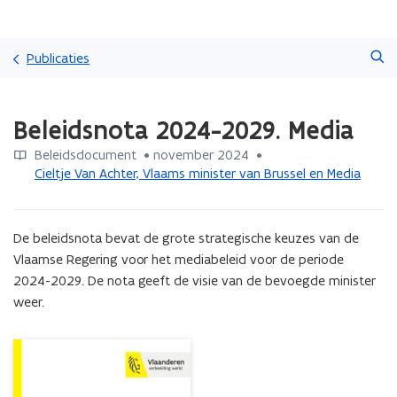
Overslaan
Zoeken
en
Publicaties
naar
de
Gedaan
inhoud
Beleidsnota 2024-2029. Media
met
gaan
laden.
Beleidsdocument
 •
november 2024
 • 
U
Cieltje Van Achter, Vlaams minister van Brussel en Media
bevindt
zich
op:
Beleidsnota
De beleidsnota bevat de grote strategische keuzes van de 
2024-
Vlaamse Regering voor het mediabeleid voor de periode 
2029.
2024-2029. De nota geeft de visie van de bevoegde minister 
Media
weer.