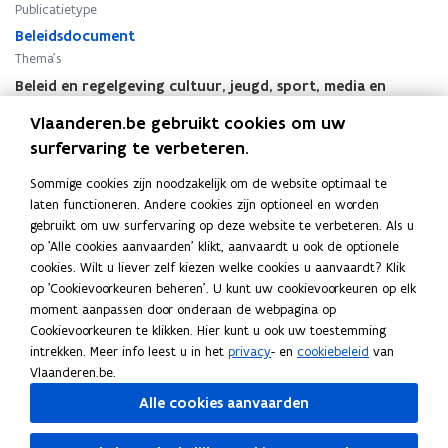
Publicatietype
t
t
a
Beleidsdocument
a
2
2
Thema's
0
0
Beleid en regelgeving cultuur, jeugd, sport, media en
2
2
toerisme
4
4
Vlaanderen.be gebruikt cookies om uw
-
-
surfervaring te verbeteren.
2
2
0
0
Sommige cookies zijn noodzakelijk om de website optimaal te
2
2
laten functioneren. Andere cookies zijn optioneel en worden
Deel deze pagina
9
9
gebruikt om uw surfervaring op deze website te verbeteren. Als u
.
.
op 'Alle cookies aanvaarden' klikt, aanvaardt u ook de optionele
F
L
K
M
M
cookies. Wilt u liever zelf kiezen welke cookies u aanvaardt? Klik
a
i
o
e
e
op 'Cookievoorkeuren beheren'. U kunt uw cookievoorkeuren op elk
c
n
p
d
d
moment aanpassen door onderaan de webpagina op
e
k
i
i
i
Cookievoorkeuren te klikken. Hier kunt u ook uw toestemming
Gerelateerde publicaties
b
e
e
a
a
intrekken. Meer info leest u in het
privacy
- en
cookiebeleid
van
o
d
e
Vlaanderen.be.
Vlaams Regeerakkoord 2024-2029. Samen
o
i
r
Alle cookies aanvaarden
werken aan een warm en welvarend
k
n
l
Vlaanderen
o
o
i