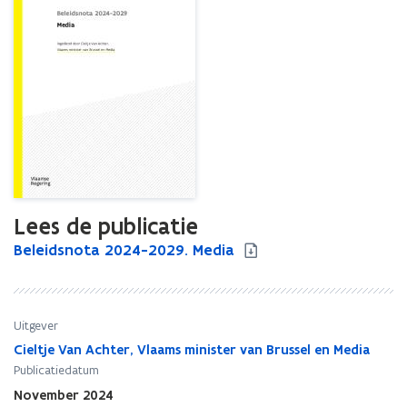
Lees de publicatie
B
Beleidsnota 2024-2029. Media
B
e
e
l
l
e
e
i
i
Uitgever
d
d
Cieltje Van Achter, Vlaams minister van Brussel en Media
s
s
Publicatiedatum
n
n
November 2024
o
o