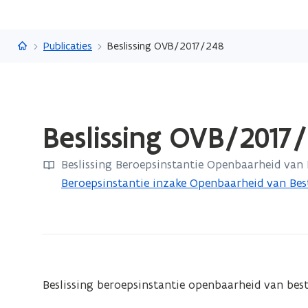
Vlaanderen.be
Publicaties
Beslissing OVB/2017/248
Gedaan
Beslissing OVB/2017
met
laden.
Beslissing Beroepsinstantie Openbaarheid van
U
Beroepsinstantie inzake Openbaarheid van Bes
bevindt
zich
op:
Beslissing
OVB/2017/248
Beslissing beroepsinstantie openbaarheid van bes