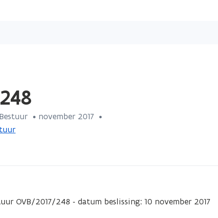
Overslaan
en
naar
de
inhoud
gaan
/248
 Bestuur
 •
november 2017
 • 
tuur
tuur OVB/2017/248 - datum beslissing: 10 november 2017