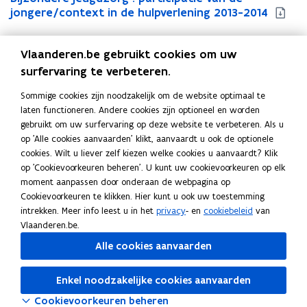
i
jongere/context in de hulpverlening 2013-2014
i
j
j
z
z
Vlaanderen.be gebruikt cookies om uw
o
o
n
n
surfervaring te verbeteren.
Uitgever
d
d
Departement Zorg
Sommige cookies zijn noodzakelijk om de website optimaal te
e
e
Publicatiedatum
laten functioneren. Andere cookies zijn optioneel en worden
r
r
Maart 2015
gebruikt om uw surfervaring op deze website te verbeteren. Als u
e
e
Publicatietype
op 'Alle cookies aanvaarden' klikt, aanvaardt u ook de optionele
j
j
cookies. Wilt u liever zelf kiezen welke cookies u aanvaardt? Klik
e
Rapport
e
op 'Cookievoorkeuren beheren'. U kunt uw cookievoorkeuren op elk
u
u
Thema's
moment aanpassen door onderaan de webpagina op
g
g
Kinderen en jongeren
,
Kinderrechten
Cookievoorkeuren te klikken. Hier kunt u ook uw toestemming
d
d
intrekken. Meer info leest u in het
privacy
- en
cookiebeleid
van
z
z
Vlaanderen.be.
o
o
r
r
Alle cookies aanvaarden
g
g
Deel deze pagina
:
:
Enkel noodzakelijke cookies aanvaarden
p
p
F
L
K
a
a
Cookievoorkeuren beheren
a
i
o