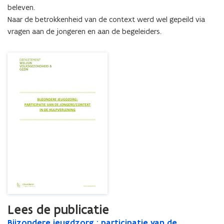
context
beleven. 

in
Naar de betrokkenheid van de context werd wel gepeild via 
de
vragen aan de jongeren en aan de begeleiders.
hulpverlening
Lees de publicatie
B
Bijzondere jeugdzorg : participatie van de
B