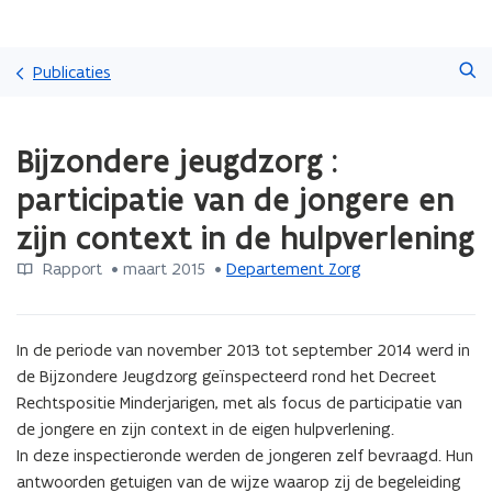
Overslaan
Zoeken
en
Publicaties
naar
de
Gedaan
inhoud
Bijzondere jeugdzorg :
met
gaan
laden.
participatie van de jongere en
U
bevindt
zijn context in de hulpverlening
zich
op:
Rapport
 •
maart 2015
 • 
Departement Zorg
Bijzondere
jeugdzorg
:
In de periode van november 2013 tot september 2014 werd in 
participatie
de Bijzondere Jeugdzorg geïnspecteerd rond het Decreet 
van
Rechtspositie Minderjarigen, met als focus de participatie van 
de
jongere
de jongere en zijn context in de eigen hulpverlening.

en
In deze inspectieronde werden de jongeren zelf bevraagd. Hun 
zijn
antwoorden getuigen van de wijze waarop zij de begeleiding 