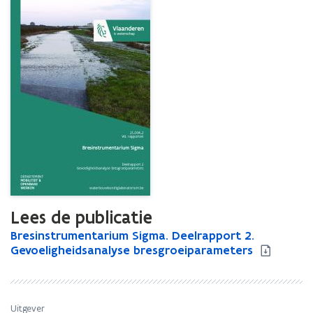
Lees de publicatie
B
Bresinstrumentarium Sigma. Deelrapport 2.
B
r
Gevoeligheidsanalyse bresgroeiparameters
r
e
e
s
s
i
i
n
n
Uitgever