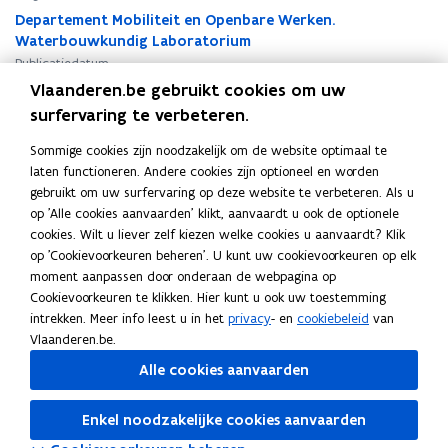
s
s
Departement Mobiliteit en Openbare Werken.
t
t
Waterbouwkundig Laboratorium
r
r
Publicatiedatum
u
u
Vlaanderen.be gebruikt cookies om uw
Februari 2024
m
m
surfervaring te verbeteren.
Publicatietype
e
e
n
Onderzoeksrapport
n
Sommige cookies zijn noodzakelijk om de website optimaal te
t
t
Thema's
laten functioneren. Andere cookies zijn optioneel en worden
a
a
Scheepvaart en havens
gebruikt om uw surfervaring op deze website te verbeteren. Als u
r
r
Auteur(s)
op 'Alle cookies aanvaarden' klikt, aanvaardt u ook de optionele
i
i
cookies. Wilt u liever zelf kiezen welke cookies u aanvaardt? Klik
L. Coen, P. Peeters
u
u
op 'Cookievoorkeuren beheren'. U kunt uw cookievoorkeuren op elk
Reeks
m
m
moment aanpassen door onderaan de webpagina op
S
S
WL Rapporten 21_004_2
Cookievoorkeuren te klikken. Hier kunt u ook uw toestemming
i
i
intrekken. Meer info leest u in het
privacy
- en
cookiebeleid
van
g
g
Vlaanderen.be.
m
m
a
Alle cookies aanvaarden
a
.
.
Deel deze pagina
D
D
Enkel noodzakelijke cookies aanvaarden
e
F
L
K
e