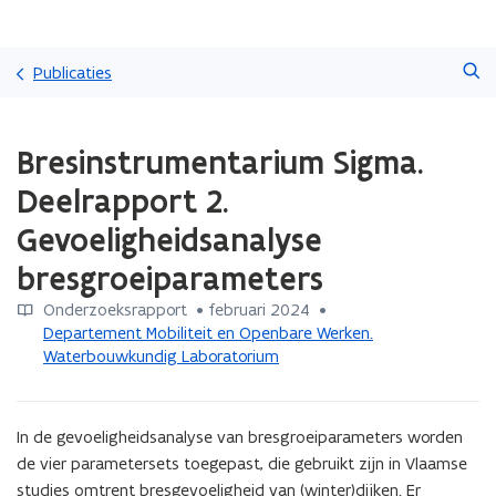
Overslaan
Zoeken
en
Publicaties
naar
de
Gedaan
inhoud
Bresinstrumentarium Sigma.
met
gaan
laden.
Deelrapport 2.
U
bevindt
Gevoeligheidsanalyse
zich
bresgroeiparameters
op:
Bresinstrumentarium
Onderzoeksrapport
 •
februari 2024
 • 
Sigma.
Departement Mobiliteit en Openbare Werken.
Deelrapport
Waterbouwkundig Laboratorium
2.
Gevoeligheidsanalyse
bresgroeiparameters
In de gevoeligheidsanalyse van bresgroeiparameters worden 
de vier parametersets toegepast, die gebruikt zijn in Vlaamse 
studies omtrent bresgevoeligheid van (winter)dijken. Er 