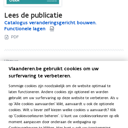
Lees de publicatie
C
Catalogus veranderingsgericht bouwen.
C
a
Functionele lagen
a
t
t
PDF
a
a
l
l
o
o
g
g
Uitgever
u
u
Vlaanderen.be gebruikt cookies om uw
OVAM - Openbare Vlaamse Afvalstoffenmaatschappij
s
s
surfervaring te verbeteren.
Publicatiedatum
v
v
e
e
Juli 2020
Sommige cookies zijn noodzakelijk om de website optimaal te
r
r
Publicatietype
laten functioneren. Andere cookies zijn optioneel en worden
a
a
Catalogus
gebruikt om uw surfervaring op deze website te verbeteren. Als u
n
n
Thema's
op 'Alle cookies aanvaarden' klikt, aanvaardt u ook de optionele
d
d
cookies. Wilt u liever zelf kiezen welke cookies u aanvaardt? Klik
Bouwen en wonen
e
e
op 'Cookievoorkeuren beheren'. U kunt uw cookievoorkeuren op elk
Doelgroep
r
r
moment aanpassen door onderaan de webpagina op
i
i
Bouwsector
,
Overheid
Cookievoorkeuren te klikken. Hier kunt u ook uw toestemming