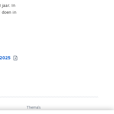
aar. In 
 doen in 
 2025
Thema's