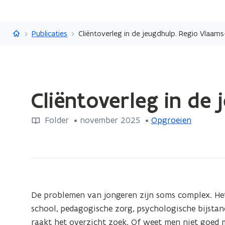
Vlaanderen.be
Publicaties
Cliëntoverleg in de jeugdhulp. Regio Vlaam
Gedaan
Cliëntoverleg in de
met
laden.
Folder
 •
november 2025
 • 
Opgroeien
U
bevindt
zich
op:
Cliëntoverleg
in
De problemen van jongeren zijn soms complex. Het
de
school, pedagogische zorg, psychologische bijstand
jeugdhulp.
raakt het overzicht zoek. Of weet men niet goed m