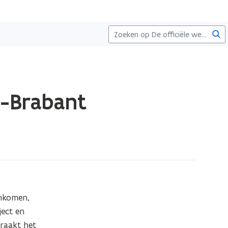
Zoe
s-Brabant
nkomen, 
ect en 
raakt het 