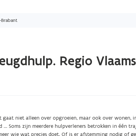
Overslaan
en
s-Brabant
naar
de
inhoud
gaan
 jeugdhulp. Regio Vlaam
 gaat niet alleen over opgroeien, maar ook over wonen, i
 ... Soms zijn meerdere hulpverleners betrokken in één traj
eer wie wat precies doet. Of is er afstemming nodig of ge