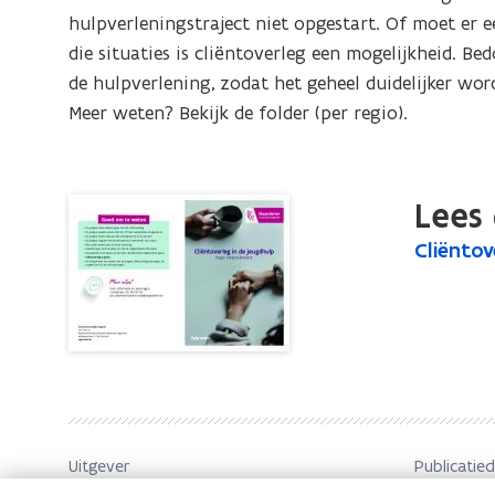
Regio
hulpverleningstraject niet opgestart. Of moet er e
Vlaams-
die situaties is cliëntoverleg een mogelijkheid. B
Brabant
de hulpverlening, zodat het geheel duidelijker word
Meer weten? Bekijk de folder (per regio).
Lees 
C
Cliëntov
C
l
l
i
i
ë
ë
n
n
t
t
o
o
v
v
e
Uitgever
Publicatie
r
e