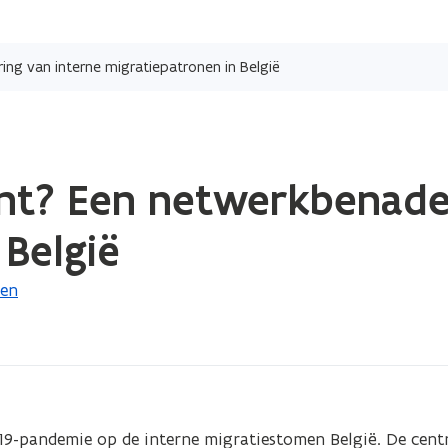
Overslaan
en
ng van interne migratiepatronen in België
naar
de
inhoud
gaan
unt? Een netwerkbenade
 België
ren
19-pandemie op de interne migratiestomen België. De centr