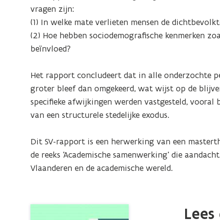
Een
vragen zijn: 

netwerkbenadering
(1) In welke mate verlieten mensen de dichtbevolkt
van
(2) Hoe hebben sociodemografische kenmerken zoal
interne
beïnvloed?  

migratiepatronen
in
Het rapport concludeert dat in alle onderzochte p
België
groter bleef dan omgekeerd, wat wijst op de blijven
specifieke afwijkingen werden vastgesteld, vooral b
van een structurele stedelijke exodus. 

Dit SV-rapport is een herwerking van een masterth
de reeks ’Academische samenwerking’ die aandacht
Vlaanderen en de academische wereld.
Lees 