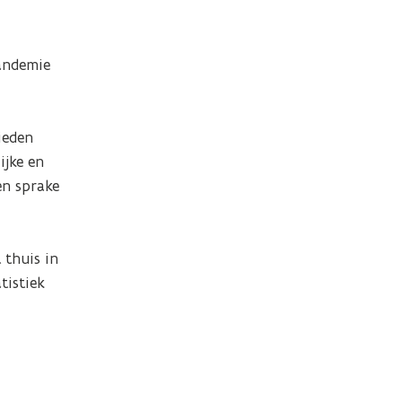
ndemie 
eden 
jke en 
n sprake 
thuis in 
istiek 