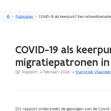
Vlaanderen.be
Publicaties
COVID-19 als keerpunt? Een netwerkbenaderi
Gedaan
COVID-19 als keerp
met
laden.
migratiepatronen in
U
bevindt
Rapport
 •
februari 2026
 • 
Statistiek Vlaande
zich
op:
COVID-
19
als
keerpunt?
Dit rapport onderzoekt de gevolgen van de Covid-