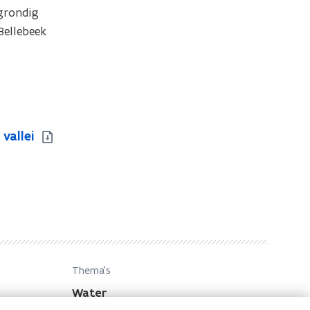
grondig 
ellebeek 
vallei
Thema's
Water