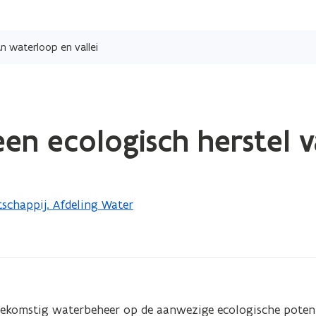
Overslaan
en
n waterloop en vallei
naar
de
inhoud
gaan
een ecologisch herstel 
schappij. Afdeling Water
oekomstig waterbeheer op de aanwezige ecologische potenti