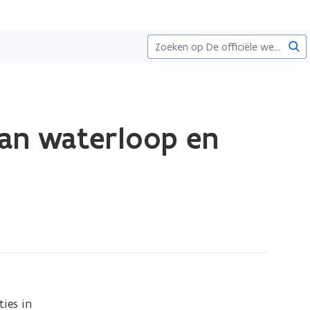
Zoe
van waterloop en
es in 