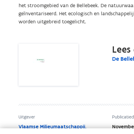
ecologisch
het stroomgebied van de Bellebeek. De natuurwaar
herstel
geïnventariseerd. Het ecologisch en landschappelij
van
worden uitgebreid toegelicht.
waterloop
en
vallei
Lees 
D
De Belle
D
e
e
B
B
e
e
l
l
l
l
e
e
b
b
e
Uitgever
Publicatie
e
e
Vlaamse Milieumaatschappij.
Novembe
k
e