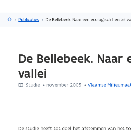
Vlaanderen.be
Publicaties
De Bellebeek. Naar een ecologisch herstel va
Gedaan
De Bellebeek. Naar 
met
laden.
vallei
U
bevindt
Studie
 •
november 2005
 • 
Vlaamse Milieumaat
zich
op:
De
Bellebeek.
Naar
een
De studie heeft tot doel het afstemmen van het t