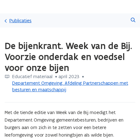
Overslaan
Zoeken
en
Publicaties
naar
de
Gedaan
inhoud
De bijenkrant. Week van de Bij.
met
gaan
laden.
Voorzie onderdak en voedsel
U
bevindt
voor onze bijen
zich
op:
Educatief materiaal
 •
april 2023
 • 
De
Departement Omgeving. Afdeling Partnerschappen met
bijenkrant.
besturen en maatschappij
Week
van
de
Met de tiende editie van Week van de Bij moedigt het 
Bij.
Departement Omgeving gemeentebesturen, bedrijven en 
Voorzie
burgers aan om zich in te zetten voor een betere 
onderdak
leefomgeving voor zowel honingbijen als wilde bijen.

en