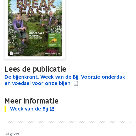
Lees de publicatie
D
De bijenkrant. Week van de Bij. Voorzie onderdak
D
e
en voedsel voor onze bijen
e
b
b
i
i
Meer informatie
j
j
W
e
Week van de Bij
W
o
e
e
n
e
p
n
e
k
e
e
k
k
r
k
n
r
v
a
Uitgever
v
t
a