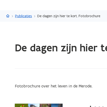
Vlaanderen.be
Publicaties
De dagen zijn hier te kort. Fotobrochure
Gedaan
De dagen zijn hier 
met
laden.
U
bevindt
zich
op:
De
Fotobrochure over het leven in de Merode.
dagen
zijn
hier