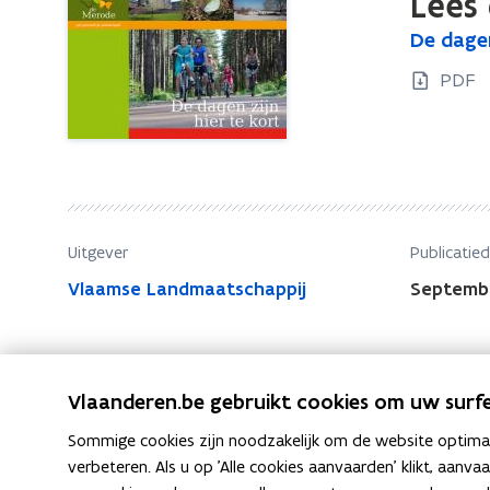
Lees 
te
D
De dagen
kort.
D
e
Fotobrochure
e
PDF
d
d
a
a
g
g
e
e
n
n
z
z
i
Uitgever
Publicatie
j
i
Vlaamse Landmaatschappij
Septemb
n
j
h
n
i
h
e
i
Vlaanderen.be gebruikt cookies om uw surfe
r
e
t
Sommige cookies zijn noodzakelijk om de website optimaal
r
e
verbeteren. Als u op 'Alle cookies aanvaarden' klikt, aanva
F
L
K
Deel deze pagina
t
k