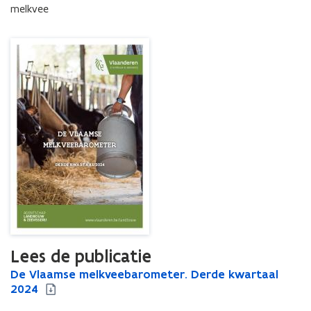
melkvee
Lees de publicatie
D
De Vlaamse melkveebarometer. Derde kwartaal
D
e
2024
e
V
V