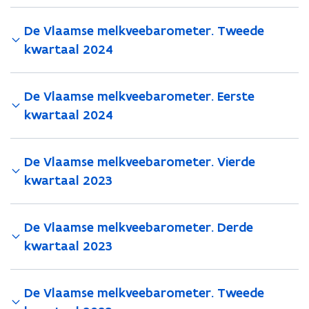
r
r
.
.
De Vlaamse melkveebarometer. Tweede
D
D
e
e
kwartaal 2024
r
r
d
d
e
e
De Vlaamse melkveebarometer. Eerste
k
k
kwartaal 2024
w
w
a
a
r
r
De Vlaamse melkveebarometer. Vierde
t
t
a
a
kwartaal 2023
a
a
l
l
2
2
De Vlaamse melkveebarometer. Derde
0
0
kwartaal 2023
2
2
4
4
De Vlaamse melkveebarometer. Tweede