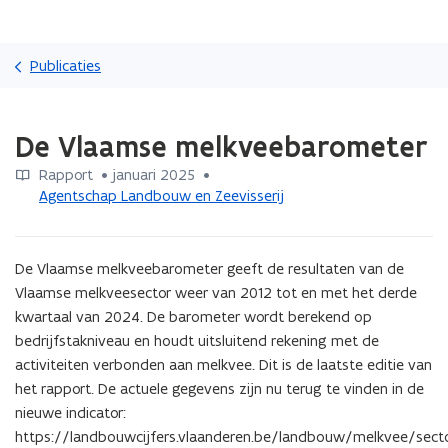
Overslaan
Zoeken
en
Publicaties
naar
de
Gedaan
inhoud
De Vlaamse melkveebarometer
met
gaan
laden.
Rapport
 •
januari 2025
 • 
U
Agentschap Landbouw en Zeevisserij
bevindt
zich
op:
De
De Vlaamse melkveebarometer geeft de resultaten van de 
Vlaamse
Vlaamse melkveesector weer van 2012 tot en met het derde 
melkveebarometer
kwartaal van 2024. De barometer wordt berekend op 
bedrijfstakniveau en houdt uitsluitend rekening met de 
activiteiten verbonden aan melkvee. Dit is de laatste editie van 
het rapport. De actuele gegevens zijn nu terug te vinden in de 
nieuwe indicator: 
https://landbouwcijfers.vlaanderen.be/landbouw/melkvee/sect