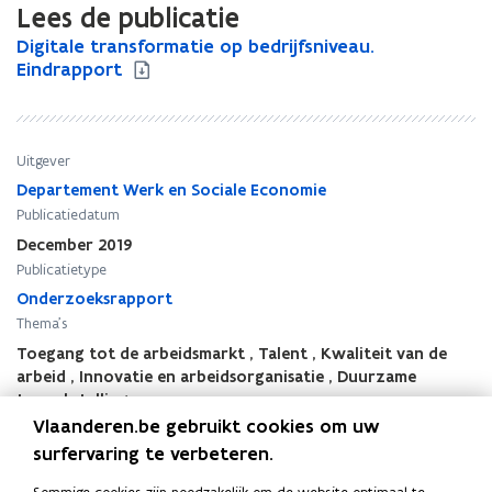
Lees de publicatie
D
Digitale transformatie op bedrijfsniveau.
D
i
Eindrapport
i
g
g
i
i
t
t
a
a
Uitgever
l
l
Departement Werk en Sociale Economie
e
e
Publicatiedatum
t
t
December 2019
r
r
Publicatietype
a
a
n
Onderzoeksrapport
n
s
s
Thema's
f
f
Toegang tot de arbeidsmarkt
,
Talent
,
Kwaliteit van de
o
o
arbeid
,
Innovatie en arbeidsorganisatie
,
Duurzame
r
r
tewerkstelling
m
m
Vlaanderen.be gebruikt cookies om uw
Auteur(s)
a
a
surfervaring te verbeteren.
IDEA Consult: An De Coen, Miriam Van Hoed, Dieter Somers
t
t
i
i