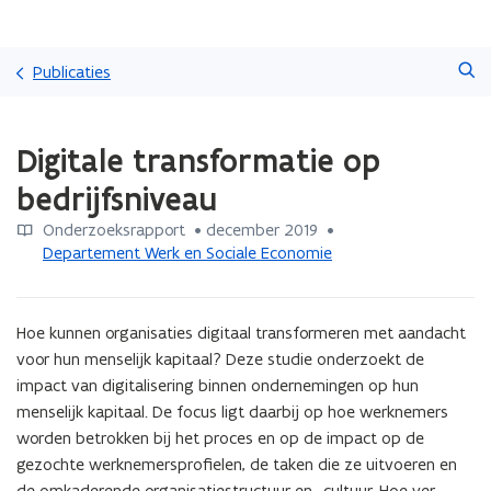
Overslaan
Zoeken
en
Publicaties
naar
de
Gedaan
inhoud
Digitale transformatie op
met
gaan
laden.
bedrijfsniveau
U
bevindt
Onderzoeksrapport
 •
december 2019
 • 
zich
Departement Werk en Sociale Economie
op:
Digitale
transformatie
Hoe kunnen organisaties digitaal transformeren met aandacht 
op
bedrijfsniveau
voor hun menselijk kapitaal? Deze studie onderzoekt de 
impact van digitalisering binnen ondernemingen op hun 
menselijk kapitaal. De focus ligt daarbij op hoe werknemers 
worden betrokken bij het proces en op de impact op de 
gezochte werknemersprofielen, de taken die ze uitvoeren en 
de omkaderende organisatiestructuur en -cultuur. Hoe ver 