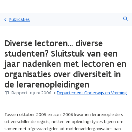
Overslaan
Zoeken
en
Publicaties
naar
de
Gedaan
inhoud
Diverse lectoren... diverse
met
gaan
laden.
studenten? Sluitstuk van een
U
bevindt
jaar nadenken met lectoren en
zich
organisaties over diversiteit in
op:
Diverse
de lerarenopleidingen
lectoren...
diverse
Rapport
 •
juni 2006
 • 
Departement Onderwijs en Vorming
studenten?
Sluitstuk
van
Tussen oktober 2005 en april 2006 kwamen lerarenopleiders 
een
jaar
uit verschillende regio’s, netten en opleidingstypes bijeen om 
nadenken
samen met afgevaardigden uit middenveldorganisaties aan 