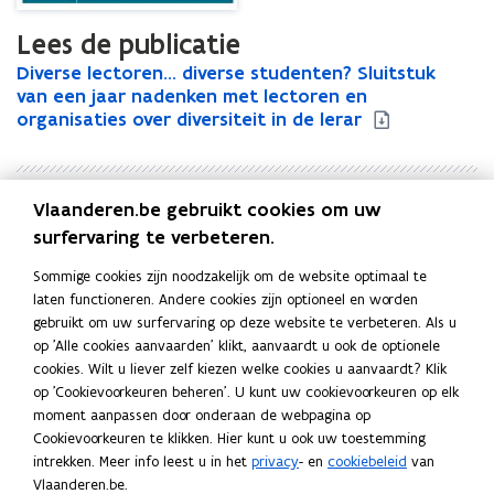
Lees de publicatie
D
Diverse lectoren... diverse studenten? Sluitstuk
D
i
van een jaar nadenken met lectoren en
i
v
organisaties over diversiteit in de lerar
v
e
e
r
r
s
s
Vlaanderen.be gebruikt cookies om uw
e
e
Uitgever
l
l
surfervaring te verbeteren.
Departement Onderwijs en Vorming
e
e
Publicatiedatum
Sommige cookies zijn noodzakelijk om de website optimaal te
c
c
Juni 2006
laten functioneren. Andere cookies zijn optioneel en worden
t
t
Publicatietype
gebruikt om uw surfervaring op deze website te verbeteren. Als u
o
o
op 'Alle cookies aanvaarden' klikt, aanvaardt u ook de optionele
r
Rapport
r
cookies. Wilt u liever zelf kiezen welke cookies u aanvaardt? Klik
e
e
Thema's
op 'Cookievoorkeuren beheren'. U kunt uw cookievoorkeuren op elk
n
n
Gelijke kansen in het onderwijs
,
Hoger onderwijs
,
moment aanpassen door onderaan de webpagina op
.
.
Onderwijs - algemeen
,
Werken in het onderwijs
Cookievoorkeuren te klikken. Hier kunt u ook uw toestemming
.
.
intrekken. Meer info leest u in het
privacy
- en
cookiebeleid
van
.
.
Vlaanderen.be.
d
d