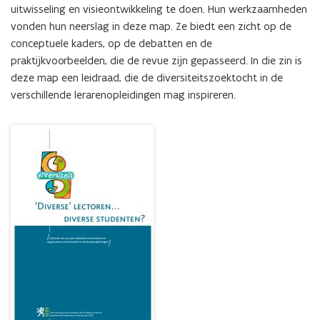
met
uitwisseling en visieontwikkeling te doen. Hun werkzaamheden 
lectoren
vonden hun neerslag in deze map. Ze biedt een zicht op de 
en
conceptuele kaders, op de debatten en de 
organisaties
praktijkvoorbeelden, die de revue zijn gepasseerd. In die zin is 
over
deze map een leidraad, die de diversiteitszoektocht in de 
diversiteit
in
verschillende lerarenopleidingen mag inspireren.
de
lerarenopleidingen