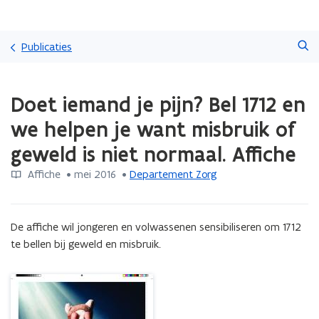
Overslaan
Zoeken
en
Publicaties
naar
de
Gedaan
inhoud
Doet iemand je pijn? Bel 1712 en
met
gaan
laden.
we helpen je want misbruik of
U
bevindt
geweld is niet normaal. Affiche
zich
op:
Affiche
 •
mei 2016
 • 
Departement Zorg
Doet
iemand
je
De affiche wil jongeren en volwassenen sensibiliseren om 1712 
pijn?
te bellen bij geweld en misbruik.
Bel
1712
en
we
helpen