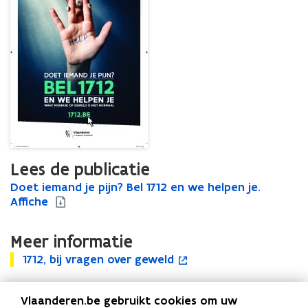
je
want
misbruik
of
geweld
is
niet
normaal.
Affiche
Lees de publicatie
D
Doet iemand je pijn? Bel 1712 en we helpen je.
D
o
Affiche
o
e
e
t
t
Meer informatie
i
i
1
e
1712, bij vragen over geweld
1
o
e
7
m
7
p
m
1
a
1
e
a
Vlaanderen.be gebruikt cookies om uw
2
n
2
n
n