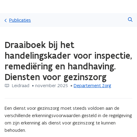
Overslaan
Zoeken
en
Publicaties
naar
de
Gedaan
inhoud
Draaiboek bij het
met
gaan
laden.
handelingskader voor inspectie,
U
bevindt
remediëring en handhaving.
zich
Diensten voor gezinszorg
op:
Draaiboek
Leidraad
 •
november 2025
 • 
Departement Zorg
bij
het
handelingskader
voor
Een dienst voor gezinszorg moet steeds voldoen aan de 
inspectie,
verschillende erkenningsvoorwaarden gesteld in de regelgeving 
remediëring
om zijn erkenning als dienst voor gezinszorg te kunnen 
en
behouden.
handhaving.