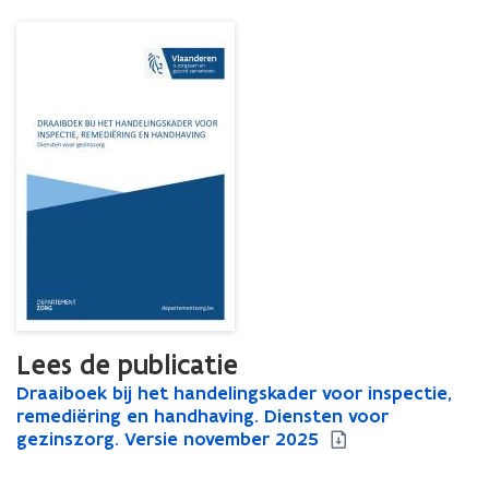
Diensten
voor
gezinszorg
Lees de publicatie
D
Draaiboek bij het handelingskader voor inspectie,
D
r
remediëring en handhaving. Diensten voor
r
a
gezinszorg. Versie november 2025
a
a
a
i
i