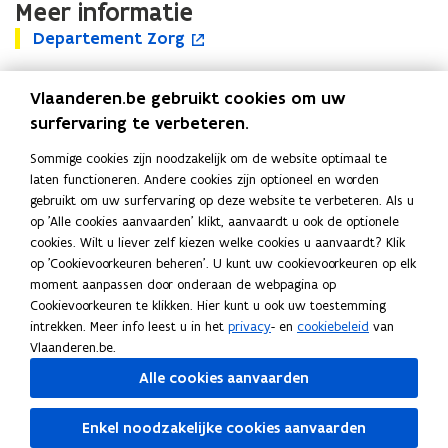
Meer informatie
b
b
D
o
Departement Zorg
D
o
o
e
e
e
p
e
p
k
p
e
k
Vlaanderen.be gebruikt cookies om uw
a
b
a
n
b
r
i
surfervaring te verbeteren.
Uitgever
r
t
i
t
j
t
i
j
Departement Zorg
Sommige cookies zijn noodzakelijk om de website optimaal te
e
h
e
n
h
Publicatiedatum
laten functioneren. Andere cookies zijn optioneel en worden
m
e
m
n
e
November 2025
gebruikt om uw surfervaring op deze website te verbeteren. Als u
e
t
e
i
t
Publicatietype
op 'Alle cookies aanvaarden' klikt, aanvaardt u ook de optionele
n
h
n
e
h
cookies. Wilt u liever zelf kiezen welke cookies u aanvaardt? Klik
t
a
Leidraad
t
u
a
op 'Cookievoorkeuren beheren'. U kunt uw cookievoorkeuren op elk
Z
n
Z
w
n
Thema's
moment aanpassen door onderaan de webpagina op
o
d
o
v
d
Beleid en regelgeving welzijn en gezondheid
Cookievoorkeuren te klikken. Hier kunt u ook uw toestemming
r
e
r
e
e
intrekken. Meer info leest u in het
privacy
- en
cookiebeleid
van
g
l
g
n
l
Vlaanderen.be.
i
s
i
n
t
n
Alle cookies aanvaarden
g
e
g
Deel deze pagina
s
r
s
Enkel noodzakelijke cookies aanvaarden
k
k
F
L
K