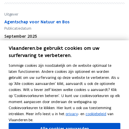
a
a
c
c
a
a
Uitgever
d
d
Agentschap voor Natuur en Bos
e
e
Publicatiedatum
m
m
September 2025
i
i
Publicatietype
s
s
Vlaanderen.be gebruikt cookies om uw
c
Studie
c
surfervaring te verbeteren.
h
h
Thema's
e
e
Natuur en bos
Sommige cookies zijn noodzakelijk om de website optimaal te
v
v
Auteur(s)
laten functioneren. Andere cookies zijn optioneel en worden
i
i
gebruikt om uw surfervaring op deze website te verbeteren. Als u
André Jansen, Theo Spek, Gert Verstraeten, Luc Vervoort,
s
s
op 'Alle cookies aanvaarden' klikt, aanvaardt u ook de optionele
Patrick Willems
i
i
cookies. Wilt u liever zelf kiezen welke cookies u aanvaardt? Klik
Doelgroep
e
e
op 'Cookievoorkeuren beheren'. U kunt uw cookievoorkeuren op elk
n
n
Beleidsmedewerkers
,
Landbouwers
,
Natuur- en
moment aanpassen door onderaan de webpagina op
o
o
milieuverenigingen
Cookievoorkeuren te klikken. Hier kunt u ook uw toestemming
t
t
intrekken. Meer info leest u in het
privacy
- en
cookiebeleid
van
a
a
Vlaanderen.be.
n
n
Alle cookies aanvaarden