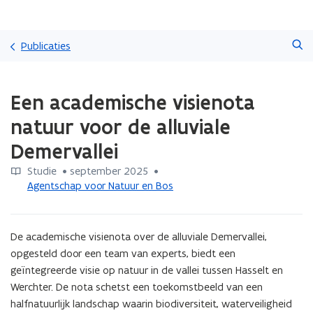
Overslaan
Zoeken
en
Publicaties
naar
de
Gedaan
inhoud
Een academische visienota
met
gaan
laden.
natuur voor de alluviale
U
bevindt
Demervallei
zich
op:
Studie
 •
september 2025
 • 
Een
Agentschap voor Natuur en Bos
academische
visienota
natuur
De academische visienota over de alluviale Demervallei, 
voor
opgesteld door een team van experts, biedt een 
de
geïntegreerde visie op natuur in de vallei tussen Hasselt en 
alluviale
Werchter. De nota schetst een toekomstbeeld van een 
Demervallei
halfnatuurlijk landschap waarin biodiversiteit, waterveiligheid 