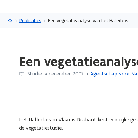
Vlaanderen.be
Publicaties
Een vegetatieanalyse van het Hallerbos
Gedaan
Een vegetatieanalys
met
laden.
Studie
 •
december 2007
 • 
Agentschap voor Na
U
bevindt
zich
op:
Een
vegetatieanalyse
Het Hallerbos in Vlaams-Brabant kent een rijke ges
van
de vegetatiestudie.
het