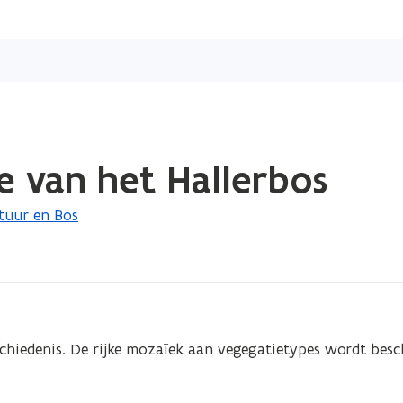
Overslaan
en
naar
de
inhoud
gaan
e van het Hallerbos
tuur en Bos
chiedenis. De rijke mozaïek aan vegegatietypes wordt besch