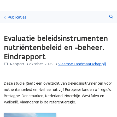
Overslaan
Zoeken
en
Publicaties
naar
de
Gedaan
inhoud
Evaluatie beleidsinstrumenten
met
gaan
laden.
nutriëntenbeleid en -beheer.
U
bevindt
Eindrapport
zich
op:
Rapport
 •
oktober 2025
 • 
Vlaamse Landmaatschappij
Evaluatie
beleidsinstrumenten
nutriëntenbeleid
Deze studie geeft een overzicht van beleidsinstrumenten voor 
en
nutriëntenbeleid en -beheer uit vijf Europese landen of regio's: 
-
Bretagne, Denemarken, Nederland, Noordrijn-Westfalen en 
beheer.
Eindrapport
Wallonië. Vlaanderen is de referentieregio.