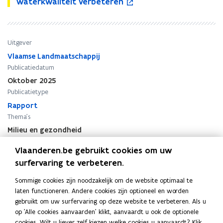
e
t
waterkwaliteit verbeteren
e
p
t
b
i
b
e
i
i
e
i
n
e
n
b
n
t
b
a
e
Uitgever
a
i
e
r
l
r
n
l
Vlaamse Landmaatschappij
:
e
:
n
e
Publicatiedatum
k
i
k
i
i
Oktober 2025
o
d
o
e
d
Publicatietype
m
s
m
u
s
t
i
Rapport
t
w
i
e
n
e
v
n
Thema's
w
s
w
e
s
Milieu en gezondheid
e
t
e
n
t
Auteur(s)
t
r
t
s
r
Vlaanderen.be gebruikt cookies om uw
Uitgevoerd door Technopolis BV
e
u
e
t
u
surfervaring te verbeteren.
n
m
n
e
m
h
e
h
r
e
Sommige cookies zijn noodzakelijk om de website optimaal te
o
n
o
n
laten functioneren. Andere cookies zijn optioneel en worden
e
t
e
t
gebruikt om uw surfervaring op deze website te verbeteren. Als u
a
e
Deel deze pagina
a
e
op 'Alle cookies aanvaarden' klikt, aanvaardt u ook de optionele
n
n
n
n
cookies. Wilt u liever zelf kiezen welke cookies u aanvaardt? Klik