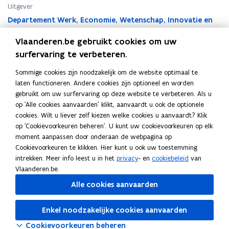
t
t
Uitgever
i
i
Departement Werk, Economie, Wetenschap, Innovatie en
e
e
Sociale Economie
m
m
Vlaanderen.be gebruikt cookies om uw
Publicatiedatum
a
a
surfervaring te verbeteren.
September 2025
a
a
Publicatietype
t
t
Sommige cookies zijn noodzakelijk om de website optimaal te
r
Rapport
r
laten functioneren. Andere cookies zijn optioneel en worden
e
e
Thema's
gebruikt om uw surfervaring op deze website te verbeteren. Als u
g
g
op 'Alle cookies aanvaarden' klikt, aanvaardt u ook de optionele
Sociale economie
,
Arbeidsmarkt
e
e
cookies. Wilt u liever zelf kiezen welke cookies u aanvaardt? Klik
Auteur(s)
l
l
op 'Cookievoorkeuren beheren'. U kunt uw cookievoorkeuren op elk
Stijn Vandeweyer, Steven Bulté, Sara Maes, Sofie Cabus,
-
-
moment aanpassen door onderaan de webpagina op
Thomas Boogaerts
c
c
Cookievoorkeuren te klikken. Hier kunt u ook uw toestemming
o
o
intrekken. Meer info leest u in het
privacy
- en
cookiebeleid
van
l
l
Vlaanderen.be.
l
l
Alle cookies aanvaarden
e
e
c
c
Deel deze pagina
t
Enkel noodzakelijke cookies aanvaarden
t
F
L
K
i
i
Cookievoorkeuren beheren
a
i
o