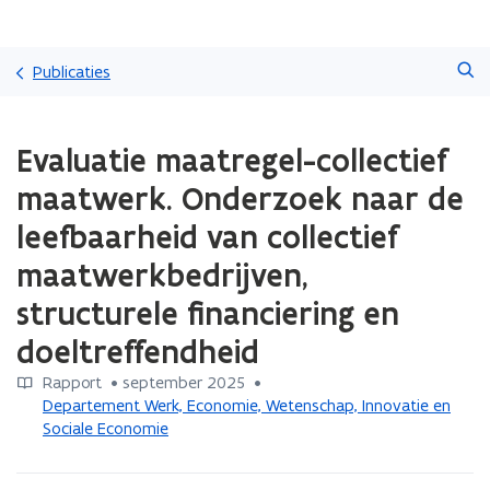
Overslaan
Zoeken
en
Publicaties
naar
de
Gedaan
inhoud
Evaluatie maatregel-collectief
met
gaan
laden.
maatwerk. Onderzoek naar de
U
bevindt
leefbaarheid van collectief
zich
maatwerkbedrijven,
op:
Evaluatie
structurele financiering en
maatregel-
collectief
doeltreffendheid
maatwerk.
Onderzoek
Rapport
 •
september 2025
 • 
naar
Departement Werk, Economie, Wetenschap, Innovatie en
de
Sociale Economie
leefbaarheid
van