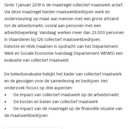
collectief
Sinds 1 januari 2019 is de maatregel collectief maatwerk actief. 
maatwerkbedrijven,
Via deze maatregel bieden maatwerkbedrijven werk en 
structurele
ondersteuning op maat aan mensen met een grote afstand 
financiering
tot de arbeidsmarkt, vooral aan personen met een 
en
doeltreffendheid
arbeidsbeperking. Vandaag werken meer dan 25.000 personen 
in Vlaanderen bij 126 collectief maatwerkbedrijven. 

Deloitte en HIVA maakten in opdracht van het Departement 
Werk en Sociale Economie (vandaag Departement WEWIS) een 
evaluatie van collectief maatwerk. 

De beleidsevaluatie bekijkt het kader van collectief maatwerk 
en de gevolgen voor de samenleving en bedrijven. Het 
onderzoek focust op drie aspecten: 

•	De impact van collectief maatwerk op de arbeidsmarkt  

•	De kosten en baten van collectief maatwerk  

•	De impact van de maatregel op de financiële situatie van 
de maatwerkbedrijven.