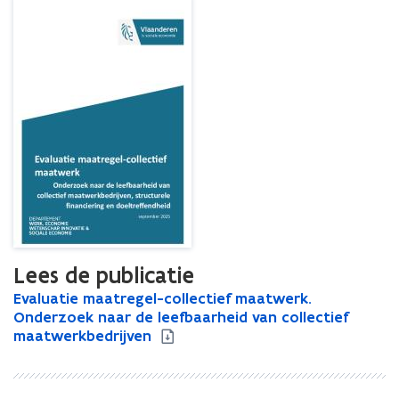
Lees de publicatie
E
Evaluatie maatregel-collectief maatwerk.
E
v
Onderzoek naar de leefbaarheid van collectief
v
a
maatwerkbedrijven
a
l
l
u
u
a
a