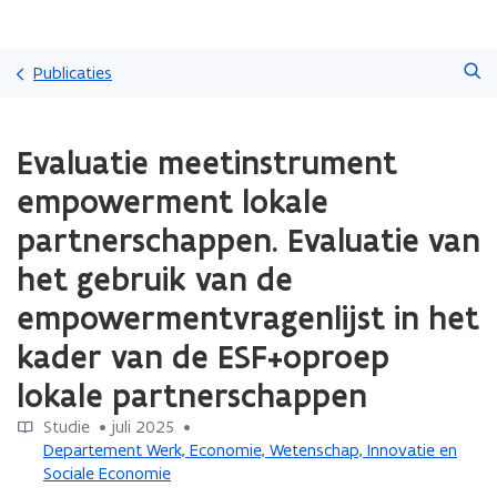
Overslaan
Zoeken
en
Publicaties
naar
de
Gedaan
inhoud
Evaluatie meetinstrument
met
gaan
laden.
empowerment lokale
U
bevindt
partnerschappen. Evaluatie van
zich
het gebruik van de
op:
Evaluatie
empowermentvragenlijst in het
meetinstrument
empowerment
kader van de ESF+oproep
lokale
lokale partnerschappen
partnerschappen.
Evaluatie
Studie
 •
juli 2025
 • 
van
Departement Werk, Economie, Wetenschap, Innovatie en
het
Sociale Economie
gebruik