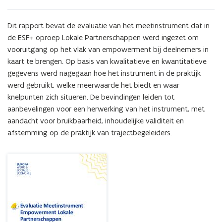
van
de
empowermentvragenlijst
Dit rapport bevat de evaluatie van het meetinstrument dat in 
in
de ESF+ oproep Lokale Partnerschappen werd ingezet om 
het
vooruitgang op het vlak van empowerment bij deelnemers in 
kader
kaart te brengen. Op basis van kwalitatieve en kwantitatieve 
van
gegevens werd nagegaan hoe het instrument in de praktijk 
de
werd gebruikt, welke meerwaarde het biedt en waar 
ESF+oproep
lokale
knelpunten zich situeren. De bevindingen leiden tot 
partnerschappen
aanbevelingen voor een herwerking van het instrument, met 
aandacht voor bruikbaarheid, inhoudelijke validiteit en 
afstemming op de praktijk van trajectbegeleiders.