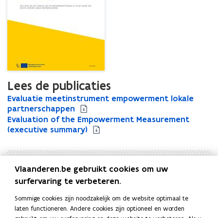
Lees de publicaties
E
Evaluatie meetinstrument empowerment lokale
E
v
partnerschappen
v
a
E
Evaluation of the Empowerment Measurement
a
E
l
v
(executive summary)
l
v
u
a
u
a
a
l
a
l
t
u
t
u
Vlaanderen.be gebruikt cookies om uw
i
a
i
a
Uitgever
e
t
e
t
surfervaring te verbeteren.
Departement Werk, Economie, Wetenschap, Innovatie en
m
i
m
i
Sociale Economie
Sommige cookies zijn noodzakelijk om de website optimaal te
e
o
e
o
Publicatiedatum
laten functioneren. Andere cookies zijn optioneel en worden
e
n
e
n
Juli 2025