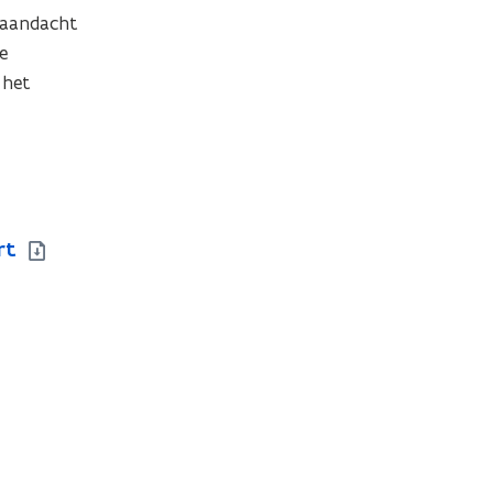
aandacht 
 
het 
rt