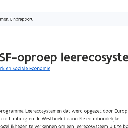
Overslaan
en
emen. Eindrapport
naar
de
inhoud
gaan
ESF-oproep leerecosyst
k en Sociale Economie
otprogramma Leerecosystemen dat werd opgezet door Europa
in Limburg en de Westhoek financiële en inhoudelijke 
ogelijkheden te verkennen om een leerecosysteem uit te b