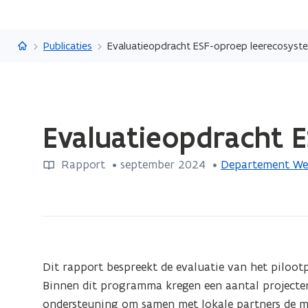
Vlaanderen.be
Publicaties
Evaluatieopdracht ESF-oproep leerecosyst
Gedaan
Evaluatieopdracht 
met
laden.
Rapport
 •
september 2024
 • 
Departement Wer
U
bevindt
zich
op:
Evaluatieopdracht
ESF-
Dit rapport bespreekt de evaluatie van het pilo
oproep
Binnen dit programma kregen een aantal projecten 
leerecosystemen.
ondersteuning om samen met lokale partners de m