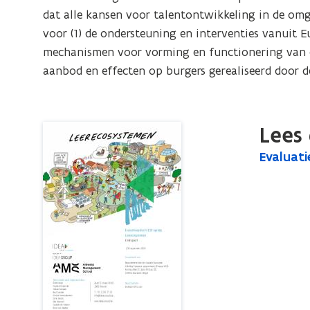
Eindrapport
dat alle kansen voor talentontwikkeling in de omg
voor (1) de ondersteuning en interventies vanuit 
mechanismen voor vorming en functionering van de
aanbod en effecten op burgers gerealiseerd door d
Lees 
E
Evaluat
E
v
v
a
a
l
l
u
u
a
a
t
t
i
i
e
o
e