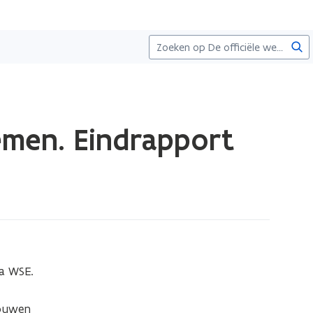
Zoe
emen. Eindrapport
 WSE. 
ouwen 