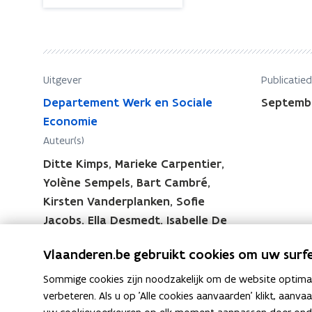
p
o
d
p
r
d
a
r
c
Uitgever
Publicatie
a
h
Departement Werk en Sociale
Septemb
c
t
Economie
h
E
Auteur(s)
S
t
F
Ditte Kimps, Marieke Carpentier,
E
-
Yolène Sempels, Bart Cambré,
S
o
Kirsten Vanderplanken, Sofie
F
p
Jacobs, Ella Desmedt, Isabelle De
-
r
Voldere, Bram Van Haelter
o
o
Vlaanderen.be gebruikt cookies om uw surfe
p
e
r
p
Sommige cookies zijn noodzakelijk om de website optimaal
l
verbeteren. Als u op 'Alle cookies aanvaarden' klikt, aanva
o