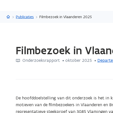
Vlaanderen.be
Publicaties
Filmbezoek in Vlaanderen 2025
Gedaan
Filmbezoek in Vlaa
met
laden.
Onderzoeksrapport
 •
oktober 2025
 • 
Departe
U
bevindt
zich
op:
Filmbezoek
in
De hoofddoelstelling van dit onderzoek is het in k
Vlaanderen
motieven van de filmbezoekers in Vlaanderen en Br
2025
representatieve steekproef van 3085 Vlamingen va