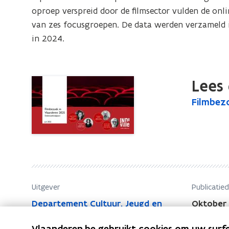
oproep verspreid door de filmsector vulden de onlin
van zes focusgroepen. De data werden verzameld i
in 2024.
Lees 
F
Filmbez
F
i
i
l
l
m
m
b
b
e
e
z
z
o
Uitgever
Publicatie
o
e
Departement Cultuur, Jeugd en
Oktober
k
e
Media
i
k
Vlaanderen.be gebruikt cookies om uw surfe