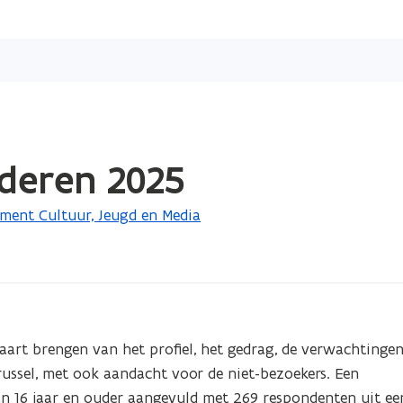
Overslaan
en
naar
de
inhoud
gaan
nderen 2025
ment Cultuur, Jeugd en Media
aart brengen van het profiel, het gedrag, de verwachtingen
ussel, met ook aandacht voor de niet-bezoekers. Een 
n 16 jaar en ouder aangevuld met 269 respondenten uit ee