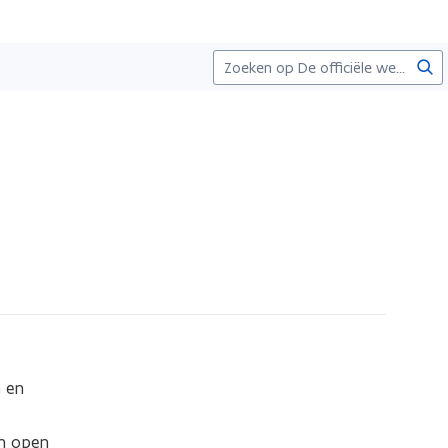
Zoe
 en 
n open 