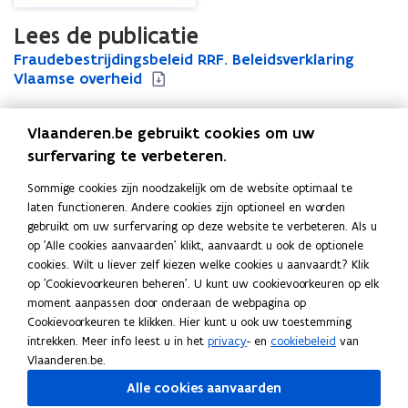
Lees de publicatie
F
Fraudebestrijdingsbeleid RRF. Beleidsverklaring
F
r
Vlaamse overheid
r
a
a
u
u
Vlaanderen.be gebruikt cookies om uw
d
d
e
e
surfervaring te verbeteren.
Uitgever
b
b
Departement Kanselarij en Buitenlandse Zaken
Sommige cookies zijn noodzakelijk om de website optimaal te
e
e
Publicatiedatum
laten functioneren. Andere cookies zijn optioneel en worden
s
s
December 2024
gebruikt om uw surfervaring op deze website te verbeteren. Als u
t
t
Publicatietype
op 'Alle cookies aanvaarden' klikt, aanvaardt u ook de optionele
r
r
cookies. Wilt u liever zelf kiezen welke cookies u aanvaardt? Klik
i
Beleidsdocument
i
op 'Cookievoorkeuren beheren'. U kunt uw cookievoorkeuren op elk
j
j
Thema's
moment aanpassen door onderaan de webpagina op
d
d
Financiën en begroting
Cookievoorkeuren te klikken. Hier kunt u ook uw toestemming
i
i
intrekken. Meer info leest u in het
privacy
- en
cookiebeleid
van
n
n
Vlaanderen.be.
g
g
s
s
Alle cookies aanvaarden
b
b