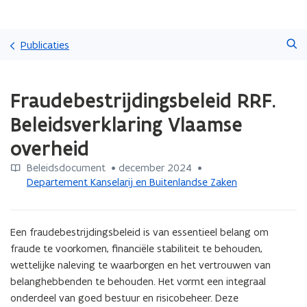
Overslaan
Zoeken
en
Publicaties
naar
de
Gedaan
inhoud
Fraudebestrijdingsbeleid RRF.
met
gaan
laden.
Beleidsverklaring Vlaamse
U
bevindt
overheid
zich
op:
Beleidsdocument
 •
december 2024
 • 
Fraudebestrijdingsbeleid
Departement Kanselarij en Buitenlandse Zaken
RRF.
Beleidsverklaring
Vlaamse
Een fraudebestrijdingsbeleid is van essentieel belang om 
overheid
fraude te voorkomen, financiële stabiliteit te behouden, 
wettelijke naleving te waarborgen en het vertrouwen van 
belanghebbenden te behouden. Het vormt een integraal 
onderdeel van goed bestuur en risicobeheer. Deze 