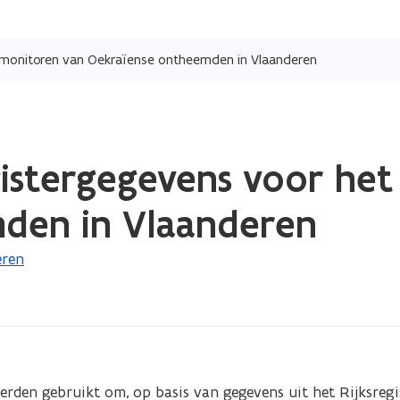
Overslaan
en
t monitoren van Oekraïense ontheemden in Vlaanderen
naar
de
inhoud
gaan
gistergegevens voor he
den in Vlaanderen
eren
rden gebruikt om, op basis van gegevens uit het Rijksregist