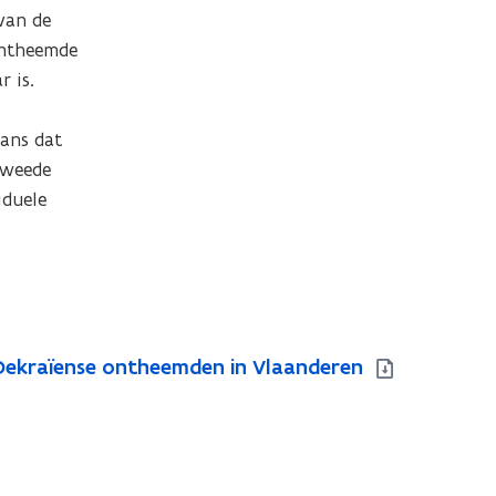
van de 
ontheemde 
is. 

ns dat 
tweede 
duele 
 Oekraïense ontheemden in Vlaanderen