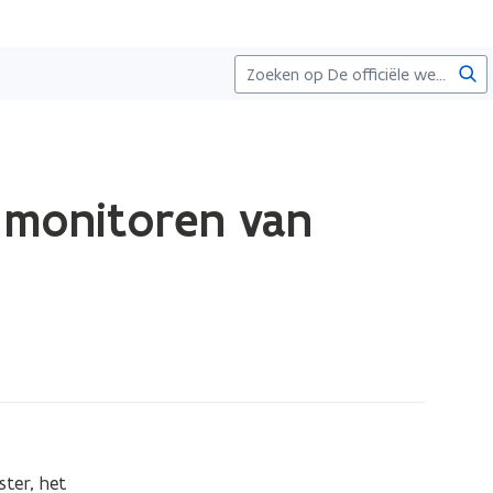
Zoe
t monitoren van
er, het 