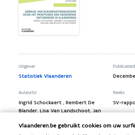
i
i
k
k
v
v
a
n
a
R
n
i
R
j
i
k
j
s
Uitgever
Publicatie
k
r
Statistiek Vlaanderen
Decembe
s
e
r
g
Auteur(s)
Reeks
i
e
s
Ingrid Schockaert , Rembert De
SV-rappo
g
t
Blander, Lisa Van Landschoot, Jan
i
e
Pickery
s
r
Vlaanderen.be gebruikt cookies om uw surfe
t
g