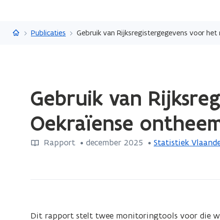
Vlaanderen.be
Publicaties
Gebruik van Rijksregistergegevens voor he
Gedaan
Gebruik van Rijksre
met
laden.
Oekraïense ontheem
U
bevindt
Rapport
 •
december 2025
 • 
Statistiek Vlaand
zich
op:
Gebruik
van
Rijksregistergegevens
voor
Dit rapport stelt twee monitoringtools voor die we