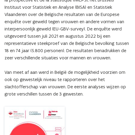
over
Instituut voor Statistiek en Analyse (BISA) en Statistiek 
geweld
tegen
Vlaanderen over de Belgische resultaten van de Europese 
vrouwen
enquête over geweld tegen vrouwen en andere vormen van 
en
interpersoonlijk geweld (EU-GBV-survey). De enquête werd 
andere
uitgevoerd tussen juli 2021 en augustus 2022 bij een 
vormen
representatieve steekproef van de Belgische bevolking tussen 
van
18 en 74 jaar (5.800 personen). De resultaten benadrukken de 
interpersoonlijk
zeer verschillende situaties voor mannen en vrouwen. 

geweld
(EU-
GBV,
Van meet af aan werd in België de mogelijkheid voorzien om 
2021-
ook op gewestelijk niveau te rapporteren over het 
2022)
slachtofferschap van vrouwen. De eerste analyses wijzen op 
grote verschillen tussen de 3 gewesten.