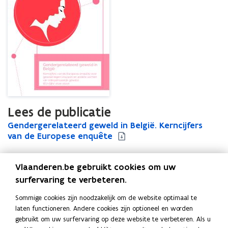
Lees de publicatie
G
Gendergerelateerd geweld in België. Kerncijfers
G
e
van de Europese enquête
e
n
n
d
d
Vlaanderen.be gebruikt cookies om uw
e
e
r
r
surfervaring te verbeteren.
Uitgever
g
g
Statistiek Vlaanderen
Sommige cookies zijn noodzakelijk om de website optimaal te
e
e
Publicatiedatum
laten functioneren. Andere cookies zijn optioneel en worden
r
r
April 2024
gebruikt om uw surfervaring op deze website te verbeteren. Als u
e
e