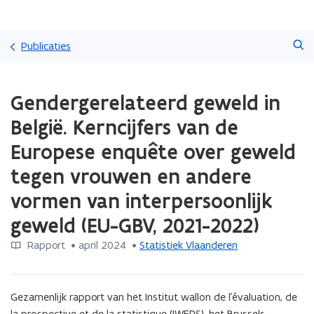
Overslaan
Zoeken
en
Publicaties
naar
de
Gedaan
inhoud
Gendergerelateerd geweld in
met
gaan
laden.
België. Kerncijfers van de
U
bevindt
Europese enquête over geweld
zich
tegen vrouwen en andere
op:
Gendergerelateerd
vormen van interpersoonlijk
geweld
in
geweld (EU-GBV, 2021-2022)
België.
Kerncijfers
Rapport
 •
april 2024
 • 
Statistiek Vlaanderen
van
de
Europese
Gezamenlijk rapport van het Institut wallon de l'évaluation, de 
enquête
la prospective et de la statistique (IWEPS), het Brussels 