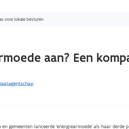
Overslaan
en
s voor lokale besturen
naar
de
inhoud
gaan
armoede aan? Een kompa
imaatagentschap
n gemeenten lanceerde ‘energiearmoede’ als haar derde pij