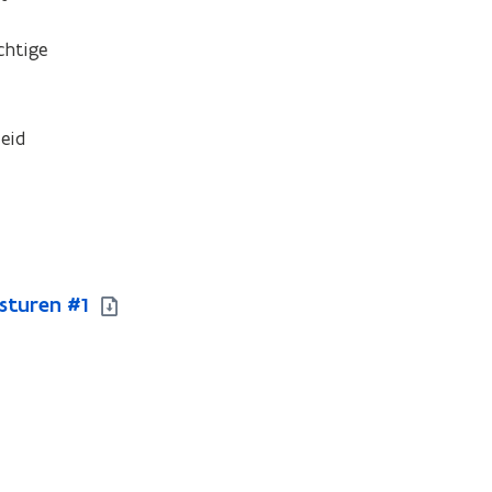
htige 
id 
sturen #1