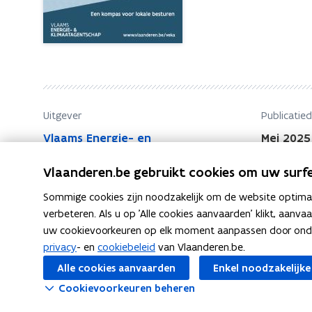
e
e
n
e
e
n
r
e
g
r
i
g
e
Uitgever
Publicatie
i
a
Vlaams Energie- en
Mei 2025
e
r
Klimaatagentschap
a
m
Vlaanderen.be gebruikt cookies om uw surfe
o
r
e
Sommige cookies zijn noodzakelijk om de website optimaal
m
d
verbeteren. Als u op 'Alle cookies aanvaarden' klikt, aanva
o
e
uw cookievoorkeuren op elk moment aanpassen door ondera
e
a
privacy
- en
cookiebeleid
van Vlaanderen.be.
d
F
L
K
Deel deze pagina
a
Alle cookies aanvaarden
Enkel noodzakelijke
e
a
i
o
n
Cookievoorkeuren beheren
a
c
n
p
?