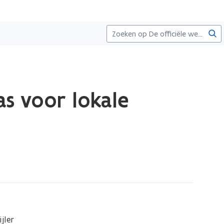
Zoe
s voor lokale
ler 