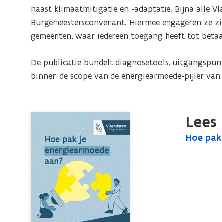
aan?
naast klimaatmitigatie en -adaptatie. Bijna alle 
Een
Burgemeestersconvenant. Hiermee engageren ze zich 
kompas
gemeenten, waar iedereen toegang heeft tot betaa
voor
lokale
De publicatie bundelt diagnosetools, uitgangspunt
besturen
binnen de scope van de energiearmoede-pijler van
Lees 
H
Hoe pak
H
o
o
e
e
p
p
a
a
k
k
j
j
e