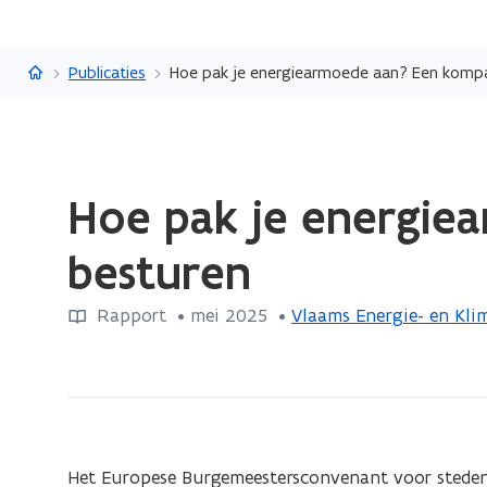
Vlaanderen.be
Publicaties
Hoe pak je energiearmoede aan? Een kompa
Gedaan
Hoe pak je energie
met
laden.
besturen
U
bevindt
Rapport
 •
mei 2025
 • 
Vlaams Energie- en Kl
zich
op:
Hoe
pak
je
energiearmoede
Het Europese Burgemeestersconvenant voor steden e