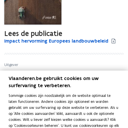
Lees de publicatie
I
Impact hervorming Europees landbouwbeleid
I
m
m
p
p
a
a
c
c
Uitgever
t
t
Departement Landbouw en Visserij. Afdeling
h
h
Vlaanderen.be gebruikt cookies om uw
Beleidscoördinatie en Omgeving
e
e
surfervaring te verbeteren.
Publicatiedatum
r
r
November 2012
v
v
Sommige cookies zijn noodzakelijk om de website optimaal te
Publicatietype
o
o
laten functioneren. Andere cookies zijn optioneel en worden
r
Studie
r
gebruikt om uw surfervaring op deze website te verbeteren. Als u
m
m
Thema's
op 'Alle cookies aanvaarden' klikt, aanvaardt u ook de optionele
i
i
cookies. Wilt u liever zelf kiezen welke cookies u aanvaardt? Klik
Biologische landbouw
n
n
op 'Cookievoorkeuren beheren'. U kunt uw cookievoorkeuren op elk
Auteur(s)