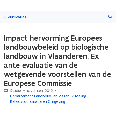
Overslaan
Zoeken
en
Publicaties
naar
de
Gedaan
inhoud
Impact hervorming Europees
met
gaan
laden.
landbouwbeleid op biologische
U
bevindt
landbouw in Vlaanderen. Ex
zich
ante evaluatie van de
op:
Impact
wetgevende voorstellen van de
hervorming
Europees
Europese Commissie
landbouwbeleid
op
Studie
 •
november 2012
 • 
biologische
Departement Landbouw en Visserij. Afdeling
landbouw
Beleidscoördinatie en Omgeving
in
Vlaanderen.