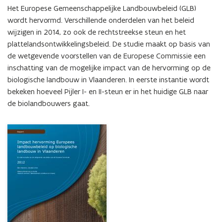
Ex
Het Europese Gemeenschappelijke Landbouwbeleid (GLB) 
ante
wordt hervormd. Verschillende onderdelen van het beleid 
evaluatie
wijzigen in 2014, zo ook de rechtstreekse steun en het 
van
plattelandsontwikkelingsbeleid. De studie maakt op basis van 
de
wetgevende
de wetgevende voorstellen van de Europese Commissie een 
voorstellen
inschatting van de mogelijke impact van de hervorming op de 
van
biologische landbouw in Vlaanderen. In eerste instantie wordt 
de
bekeken hoeveel Pijler I- en II-steun er in het huidige GLB naar 
Europese
de biolandbouwers gaat.
Commissie