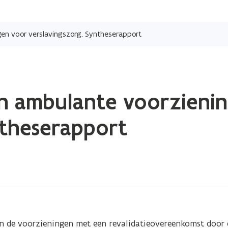
Overslaan
en
en voor verslavingszorg. Syntheserapport
naar
de
inhoud
gaan
in ambulante voorzieni
ntheserapport
n de voorzieningen met een revalidatieovereenkomst door d