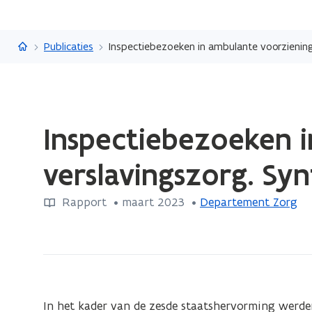
Vlaanderen.be
Publicaties
Inspectiebezoeken in ambulante voorziening
Gedaan
Inspectiebezoeken 
met
laden.
verslavingszorg. Sy
U
bevindt
Rapport
 •
maart 2023
 • 
Departement Zorg
zich
op:
Inspectiebezoeken
in
ambulante
voorzieningen
In het kader van de zesde staatshervorming werde