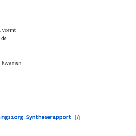
 vormt 
de 
se kwamen 
vingszorg. Syntheserapport