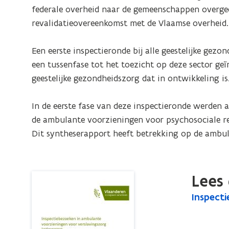
voor
federale overheid naar de gemeenschappen overged
verslavingszorg.
revalidatieovereenkomst met de Vlaamse overheid. 
Syntheserapport
Een eerste inspectieronde bij alle geestelijke gez
een tussenfase tot het toezicht op deze sector ge
geestelijke gezondheidszorg dat in ontwikkeling is.
In de eerste fase van deze inspectieronde werden 
de ambulante voorzieningen voor psychosociale rev
Dit syntheserapport heeft betrekking op de ambul
Lees 
I
Inspect
I
n
n
s
s