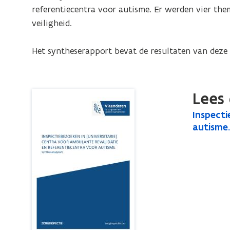
voor
referentiecentra voor autisme. Er werden vier thema
ambulante
veiligheid. 

revalidatie
en
Het syntheserapport bevat de resultaten van deze 
referentiecentra
voor
autisme.
Lees 
Syntheserapport
I
Inspecti
I
n
autisme
n
s
s
p
p
e
e
c
c
t
t
i
i
e
b
e