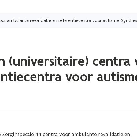
Overslaan
en
 voor ambulante revalidatie en referentiecentra voor autisme. Synthe
naar
de
inhoud
gaan
n (universitaire) centr
rentiecentra voor autis
Zorginspectie 44 centra voor ambulante revalidatie en 