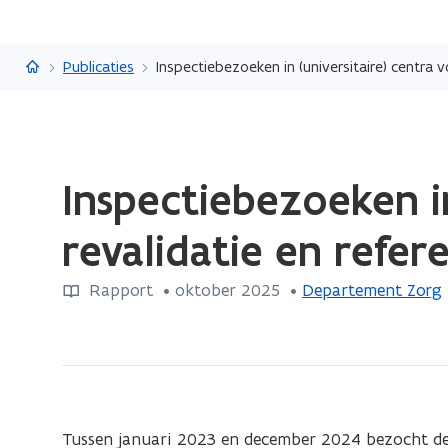
Vlaanderen.be
Publicaties
Inspectiebezoeken in (universitaire) centra
Gedaan
Inspectiebezoeken i
met
laden.
revalidatie en refe
U
bevindt
Rapport
 •
oktober 2025
 • 
Departement Zorg
zich
op:
Inspectiebezoeken
in
(universitaire)
centra
Tussen januari 2023 en december 2024 bezocht de 